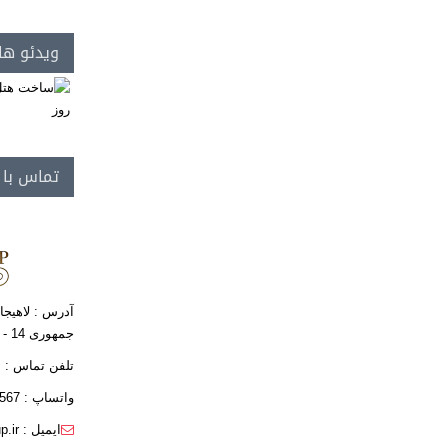
ویدئو ها
تماس با
آدرس : لاهیجا
جمهوری 14 - ساختمان فافا
تلفن تماس : 8- 01342349606
واتساپ : 09111405567
ایمیل : info@kgroup.ir