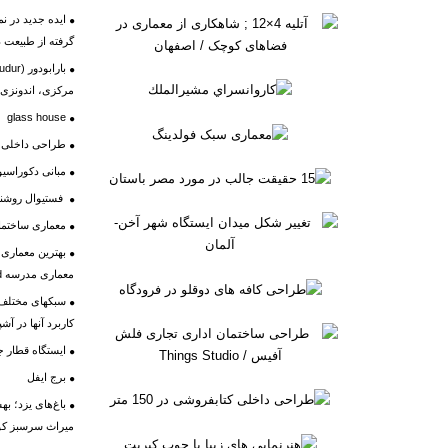
گرفته از طبیعت 
مرکزی، اندونزی
glass house
طراحی داخلی م
مبانی دکوراسیون
فستیوال روشنای
معماری ساختمان
معماری مدرسه Burntwood
سبکهای مختلف 
کاربرد آنها در آشپ
ایستگاه قطار جد
برج ایفل
باغ‌های یزد؛ به
میراث سرسبز كوي