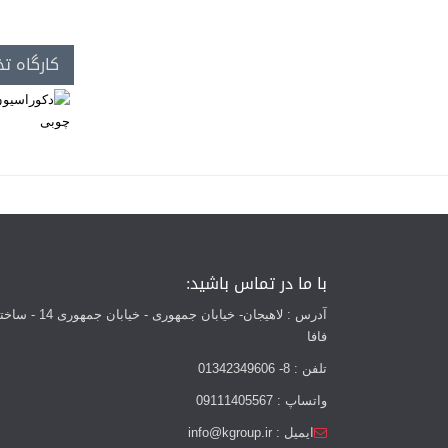
کارگاه تخص
با ما در تماس باشید:
آدرس : لاهیجان- خیابان جمهوری - خیابان
فافا
تلفن : 8- 01342349606
واتساپ : 09111405567
ایمیل : info@kgroup.ir