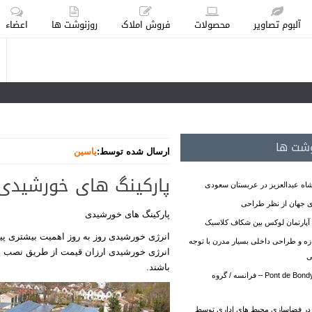
آلبوم تصاویر
محصولات
فروش املاک
روزنوشت ها
اعضاء
وشت ها
ارسال شده توسط:
یاسین
پارکینگ های خورشیدی
اه عبدالعزیز در عربستان سعودی
ی جهان از نظر طراحی‎
پارکینگ های خورشیدی
پارتمان لوکس بین شکاف کلاسیک
انرژی خورشیدی روز به روز اهمیت بیشتری پید
ه و طراحی داخلی بسیار مدرن با توجه
انرژی خورشیدی ارزان قیمت از طریق نصب پ
ی
باشند.
ایستگاه مترو Pont de Bondy – فرانسه / گروه
در فضاسازی محیط های اداری توسط