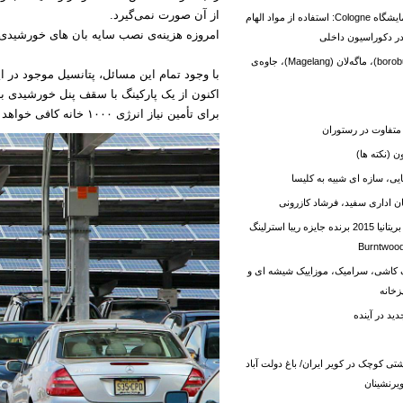
از آن صورت نمی‌گیرد.
ایده‌ جدید در نمایشگاه Cologne: استفاده از مواد الهام
امروزه هزینه‌ی نصب سایه بان های خورشیدی
در دکوراسیون داخلی
بارابودور (borobudur)، ماگه‌لان (Magelang)، جاوه‌ی
با وجود تمام این مسائل، پتانسیل موجود در ا
برای تأمین نیاز انرژی ۱۰۰۰ خانه کافی خواهد بود.
تفاوت در رستوران
 (نکته ها)
ی، سازه ای شبیه به کلیسا
 اداری سفید، فرشاد کازرونی
بهترین معماری بریتانیا 2015 برنده جایزه ریبا استرلینگ
کاشی، سرامیک، موزاییک شیشه ای و
زخانه
ید در آینده
شتی کوچک در کویر ایران/ باغ دولت آباد
رنشينان