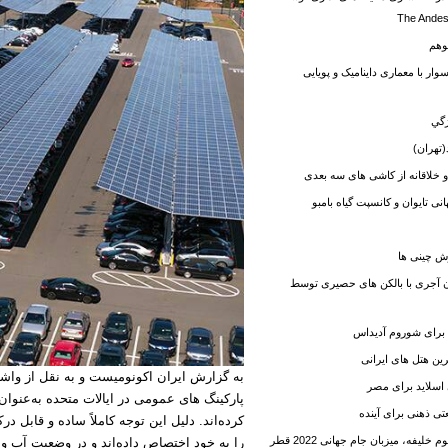
وهم
ار با معماری داینامیک و پویایی
ژگي
(تهران)
 خلاقانه از کاشی های سه بعدی
ی تایوان و کانسپت گیاه بامبو
ش چینی ها
ن آجری با بالکن های حصیری توسط
برای شوروم آدیداس
ترین هتل های ایرانی
به گزارش ایران اکونومیست و به نقل از واش
اسلاید برای مصر
پارکینگ های عمومی در ایالات متحده به‌عن
کرده‌اند. دلیل این توجه کاملاً ساده و قابل 
خلیفه، میزبان جام جهانی 2022 قطر
را به خود اختصاص داده‌اند و در وضعیت آب و