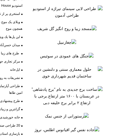
استودیو The Andes House
استخری پر از ت
ویلای یک موج سو
همچون موج
اين پل‌ها يك وي
میدان حسن‌آباد
طرح های زیبا و
مرکز تجاری جهان
ایل‌خانه
تشریفات به رو
طراحی آپارتما
امین طاها
طرح پیشنهادی 
گرانترین و زیبا
خانه خورشیدی 
20 طراحی صنعتی ذهنی برای آینده
بازسازی استادیوم 