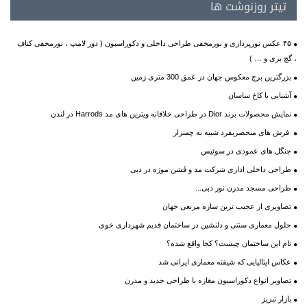
تیتر روزنوشت ها
۴۵ عکس نورپردازی و نورمخفی طراحی داخلی و دکوراسیون ( دور لامپ ، نورمخفی کناف
، گچ بری و … )
بزرگترین برج معکوس جهان در عمق 300 متری زمین
آشنایی با کاخ ساسان
نمایش محصولات برند Dior در طراحی خلاقانه ویترین های مد Harrods در لندن
فرش های منحصربفرد شبیه به چمنزار
جنگل های عمودی در سوئیس
طراحی داخلی اداری شرکت مد و فَشن موژه در دبی
طراحی مسجد مدرن نور دبی...
تصاویری از عجیب ترین سازه مربعی جهان
حلول معماری سنتی و دلنشین در ساختمان قدیم شهرداری خوی
نام این ساختمان چیست؟ کجا واقع شده؟
عکاس ایتالیایی که شیفته معماری ایرانی شد
تصاویر انواع دکوراسیون مغازه با طراحی جدید و مدرن
بازار تبریز