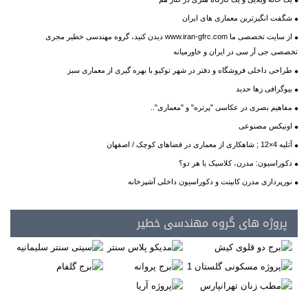
شگفت انگیزترین معماری های ایران
از سایت تخصصی ما www.iran-gfrc.com دیدن کنید، گروه مهندسی خطیر مجری
تخصصی جی آر سی در ایران و خاورمیانه
طراحی داخلی فروشگاه و دفتر در شهر توکیو با بهره گیری از معماری سبز
بیوگرافی زها حدید
مفاهیم بصری در عکاسی "پرتره" و "معماری"..
اونیکس مصنوعی
آتلیه 4×12 ; شاهکاری از معماری در فضاهای کوچک / اصفهان
دکوراسیون: مدرن، کلاسیک یا هر دو؟
نورپردازی مدرن کابینت و دکوراسیون داخلی آشپزخانه
پروژه های گروه مهندسی خطیر