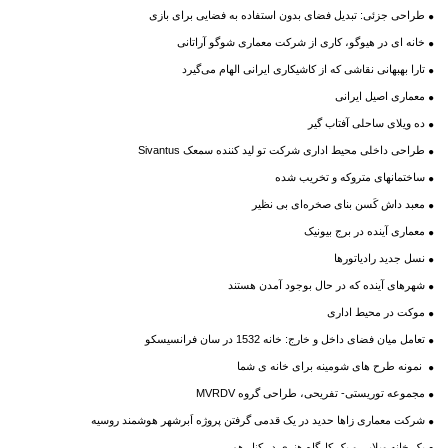
طراحی جزئی: تبدیل فضای بدون استفاده به فضایی برای بازی
خانه ای در هیوگو، کاری از شرکت معماری شوگو آراتانی
تارا بهبهانی نقاشی که از کاشیکاری ایرانی الهام می‌گیرد
معماری اصیل ایرانی
ده ویلای ساحلی آفتاب گیر
طراحی داخلی محیط اداری شرکت تو لید کننده سمعک Sivantus
ساختمانهای متروکه و تخریب شده
معبد داش کَسن بنای صخره‌ای بی نظیر
معماری آینده در برج بیونیک
نسل جدید رادیاتورها
شهرهای آینده که در حال بوجود آمدن هستند
موکت در محیط اداری
تعامل میان فضای داخل و خارج: خانه 1532 در سان فرانسیسکو
نمونه طرح های شومینه برای خانه ی شما
مجموعه توریستی- تفریحی، طراحی گروه MVRDV
شرکت معماری زاها حدید در یک قدمی گرفتن پروژه اَبرشهر هوشمند روسیه
یک خانه ویلایی و یک کارگاه هنری در کنار هم