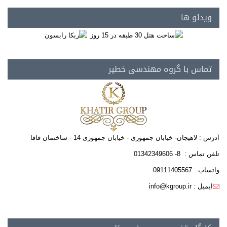
ویدئو ها
تماس با گروه مهندسی خطیر
آدرس : لاهیجان- خیابان جمهوری - خیابان جمهوری 14 - ساختمان فافا
تلفن تماس : 8- 01342349606
واتساپ : 09111405567
ایمیل : info@kgroup.ir