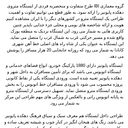
گروه معماری
IBI
طرح متفاوت و منحصربه فردی از ایستگاه متروی
دهکده پایونیر را ارائه نمود. به طور قطع می توانیم تفاوت و اهمیت
طراحی یک
ایستگاه مترو
در کشورهای دیگر را با ایران مشاهده کنیم.
هویت و ارائه شاخصه های بومی و محلی جزء جدایی ناپذیر چنین
کاربری هایی به شمار می رود. این ایستگاه نزدیک به منطقه یورک
واقع شده و مسیر حرکتی غرب به شمال غرب را متصل می نماید.
این ایستگاه به عنوان یکی از شاه راه های اصلی خط آهن شهری
کانادا به شمار می رود که روزانه جابجایی 20 هزار مسافر را پوشش
می دهد
.
ایستگاه پایونیر دارای 1880 پارکینگ خودرو، انواع فضاهای خدماتی و
ایستگاه اتوبوس می باشد که برای تأمین مسافران به داخل شهر و
دهکده پایونیر تعبیه شده است. ورودی ایستگاه یکی از نقاط کانونی
پروژه محسوب می شود تا ورودی مسافران خط اتوبوس را به بخش
ورودی ایستگاه مترو متصل نماید. تسهیل دسترسی از ایستگاه مترو
به پایانه اتوبوس رانی و بالعکس از ویژگی های مهم طراحی این مرکز
به شمار می رود
.
طراحی داخل ایستگاه هم معرف سبک و سیاق فرهنگ دهکده پایونیر
می باشد. رنگ های هیجان انگیز در کنار چوب و شیشه تعریف ساده و