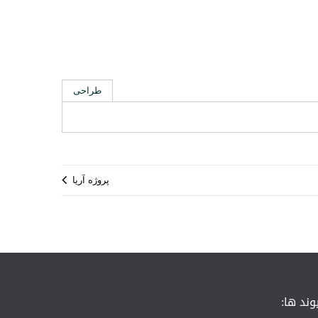
طراحی
پروژه آریا
وند ها: