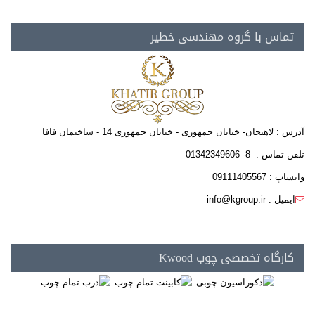
تماس با گروه مهندسی خطیر
آدرس : لاهیجان- خیابان جمهوری - خیابان جمهوری 14 - ساختمان فافا
تلفن تماس : 8- 01342349606
واتساپ : 09111405567
ایمیل : info@kgroup.ir
کارگاه تخصصی چوب Kwood