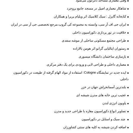
وقتی معماری مساجد دگرگون می‌شود
شاهکار معماری اصیل در مسجد جامع بروجرد
کتابخانه گایزل : سبک کلاسیک اثر ویلیام پریرا و همکاران
ایران جی اف آر سی، وابسته به مجموعه کی گروپ،مرجع تخصصی جی آر سی در ایران
خلاقیت در نور پردازی دکوراسیون داخلی
طراحی مجتمع مسکونی ساحلی از موشه سفدی
رستوران ایتالیایی گرانو اثر هومن بالازاده
بازسازی ساختمان دانشگاه میسوری
معماری داخلی و طراحی لابی و ورودی برای یک دفتر مرکزی
ایده‌ جدید در نمایشگاه Cologne: استفاده از مواد الهام گرفته از طبیعت در دکوراسیون
داخلی
بلندترین آسمانخراش جهان در خزر
عجیب ترین خانه های مدرن شیشه ای
پاویون انرژی لندن
تصاویر انواع دکوراسیون مغازه با طراحی جدید و مدرن
چند سبک و استایل در دکوراسیون
اضافه کردن شیشه به کلبه های سنتی کشاورزان