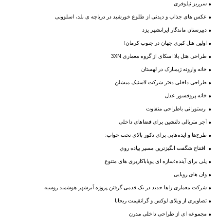
سرریز نیلوفری
عکس های جذاب و دیدنی از طلوع خورشید در دریاچه ی بلد، اسلوونی
دبیرستان ماندگار ایرانشهر یزد
اولین هتل کپری جهان در جنوب کرمان!
طراحی هتل بلا اسکای از گروه معماری 3XN
خانه وارونه ژیمبارک در لهستان
طراحی داخلی دفتر شرکت لاستیک میشلن
خانه پروفسور عدل
رستورانی باطراحی متفاوت
آجر متریالی دلنشین برای فضاهای داخلی
طرح‌ها و ایده‌هایی برای دکور بالای تخت خواب:
افتتاح شگفت انگيزترين مسير پياده روي
پلی برای آینده؛سازه ای پویاباکاربری های متنوع
وان های رویایی
شرکت معماری زاها حدید در یک قدمی گرفتن پروژه اَبرشهر هوشمند روسیه
تصاویری از ویلای لوکس و گرانقیمت ریحانا
مجموعه ای از طراحی داخلی مدرن