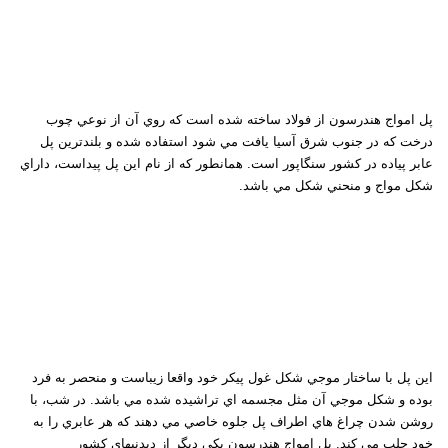
پل امواج هندرسون از فولاد ساخته شده است که روي آن از نوعي چوب
درخت که در جنوب شرق آسيا يافت مي شود استفاده شده و بلندترين پل
عابر پياده در کشور سنگاپور است. همانطور که از نام اين پل پيداست، داراي
شکل مواج و منحني شکل مي باشد
.
اين پل با ساختار موجي شکل غول پيکر خود واقعا زيباست و منحصر به فرد
بوده و شکل موجي آن مثل مجسمه اي تراشيده شده مي باشد. در شب، با
روشن شدن چراغ هاي اطراف پل جلوه خاصي مي دهند که هر عابري را به
خود جلب مي کند. پل امواج هندرسون یکی دیگر از دیدنیهای کشور