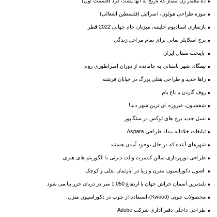
ده معمار زن ممتاز که تاریخ به آنها پشت کرد (قسمت اول)
موزه طراحی هولون، اسرائیل (فلسطین اشغالی)
بازسازی استادیوم خلیفه، میزبان جام جهانی 2022 قطر
برج اسکایلر نمانی برای تمام مراحل زندگی
پایتخت سفال ایران
تیمگاد، شهر باستانی به جامانده از دوران امپراطوری روم
زاها حدید و طراحی هتلی بزرگ در خیابان فرشته
روف گاردن یا باغ بام
شفشاون، فیروزه ای ترین شهر دنیا!
نسل جدید برج های لوکس در سنگاپور
تبلیغات خلاقانه مداد طراحی Aspara
شهرهای آینده که در حال بوجود آمدن هستند
طراحی نورپردازی سالن کنسرت والت دیزنی با الگوریتم های هنری
اصول دکوراسیون مدرن و زیبا در آپارتمان نقلی و کوچک
بلندترین آسمان خراش جهان با ارتفاع 1,050 متر در دریای خزر بنا می شود
محصولات چوبی (Kwood)،استفاده از چوب در دکوراسیون منزل
طراحی داخلی دفتر اداری شرکت Adobe