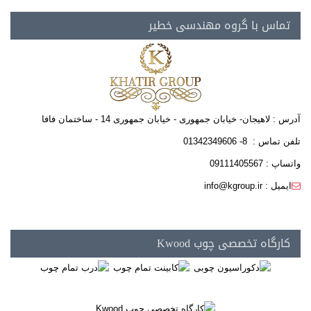
تماس با گروه مهندسی خطیر
آدرس : لاهیجان- خیابان جمهوری - خیابان جمهوری 14 - ساختمان فافا
تلفن تماس : 8- 01342349606
واتساپ : 09111405567
ایمیل : info@kgroup.ir
کارگاه تخصصی چوب Kwood