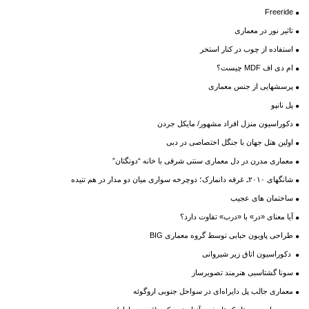
Freeride
تاثیر نور در معماری
استفاده از چوب در کنار استخر
ام دی اف MDF چیست؟
پرسشهایی از جنس معماری
پل نانپو
دکوراسیون منزل افراد مشهور/ مایکل جردن
اولین هتل جهان با جنگل اختصاصی در دبی
معماری مدرن در دل معماری سنتی شرقی با خانه “دونگتان”
شانگهای ۲۰۱۰ـ غرفه دانمارک؛ دوچرخه سواری میان دو مدار در هم تنیده
ساختمان های عجیب
آیا معنای «در» با «درب» تفاوت دارد؟
طراحی پاویون حبابی توسط گروه معماری BIG
دکوراسیون اتاق زیر شیروانی
سونا گشتاسبی هنرمند تصویرساز
معماری جالب پل دایراه‌ای در سواحل جنوبی اروگوئه