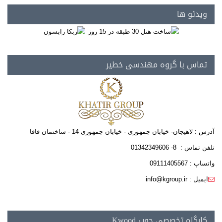
ویدئو ها
تماس با گروه مهندسی خطیر
آدرس : لاهیجان- خیابان جمهوری - خیابان جمهوری 14 - ساختمان فافا
تلفن تماس : 8- 01342349606
واتساپ : 09111405567
ایمیل : info@kgroup.ir
کارگاه تخصصی چوب Kwood