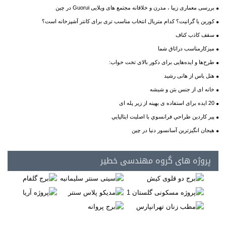
بررسی معماری زیبا ، مدرن و خلاقانه مجتمع های ویلایی Guorui در چین
کورین یا گرانیت؟ کدام متریال انتخاب مناسب تری برای کانتر آشپزخانه است؟
سقف کاذب کناف
میزکارمناسب دراتاق شما
طرح‌ها و ایده‌هایی برای دکور بالای تخت خواب:
هتل یاس از هانی رشید
خانه ای از جنس بتن و شیشه
20 ایده برای استفاده ی بهینه از زیر پله ای
پير کاردين طراحي فرانسوي با اصليت ايتاليايي
هیجان انگیزترين آسانسور دنيا در چين
پروژه های گروه مهندسی خطیر