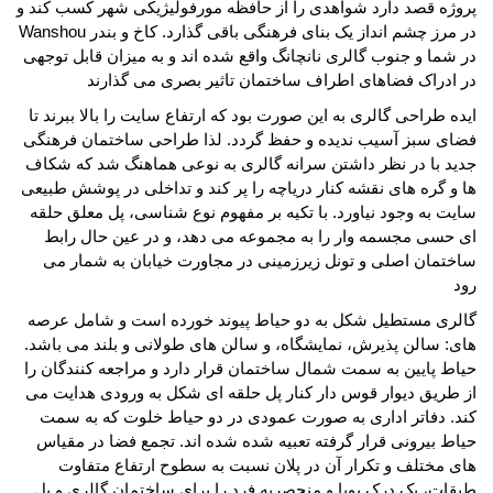
پروژه قصد دارد شواهدی را از حافظه مورفولیژیکی شهر کسب کند و
در مرز چشم انداز یک بنای فرهنگی باقی گذارد. کاخ و بندر
Wanshou
در شما و جنوب گالری نانچانگ واقع شده اند و به میزان قابل توجهی
در ادراک فضاهای اطراف ساختمان تاثیر بصری می گذارند
ایده طراحی گالری به این صورت بود که ارتفاع سایت را بالا ببرند تا
فضای سبز آسیب ندیده و حفظ گردد. لذا طراحی ساختمان فرهنگی
جدید با در نظر داشتن سرانه گالری به نوعی هماهنگ شد که شکاف
ها و گره های نقشه کنار دریاچه را پر کند و تداخلی در پوشش طبیعی
سایت به وجود نیاورد. با تکیه بر مفهوم نوع شناسی، پل معلق حلقه
ای حسی مجسمه وار را به مجموعه می دهد، و در عین حال رابط
ساختمان اصلی و تونل زیرزمینی در مجاورت خیابان به شمار می
رود
گالری مستطیل شکل به دو حیاط پیوند خورده است و شامل عرصه
های: سالن پذیرش، نمایشگاه، و سالن های طولانی و بلند می باشد.
حیاط پایین به سمت شمال ساختمان قرار دارد و مراجعه کنندگان را
از طریق دیوار قوس دار کنار پل حلقه ای شکل به ورودی هدایت می
کند. دفاتر اداری به صورت عمودی در دو حیاط خلوت که به سمت
حیاط بیرونی قرار گرفته تعبیه شده شده اند. تجمع فضا در مقیاس
های مختلف و تکرار آن در پلان نسبت به سطوح ارتفاع متفاوت
طبقات، یک درک پویا و منحصربه فرد را برای ساختمان گالری و پل