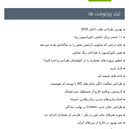
تیتر روزنوشت ها
بهترین طراحی های داخلی 2018
۱۱ عنصر برای داشتن دکوراسیون زیبا
خانه درختی که سکوتی آرامش بخش را به ساکنانش هدیه می‌دهد
تغییر دکوراسیون با طراحان رنگ شناس
چطور پروژه های معماری را در کوهستان طراحی و اجرا کنیم؟
بازار تبریز
خانه های شیشه ای
طراحی شگفت انگیز نمای هتل WZ با پوسته ای هوشمند
کریستین رونالدو خارج از مستطیل سبز فوتبال
اسباب‌بازی‌های مدرن برای والدین خسته!
طراحی دفاتر جدید Cointec در نهایت سادگی
موزه هنرهای ملی چین در پكن ؛ طرحی از معماران اِم اِی دی
عید نوروز در خارج از مرزهای ایران