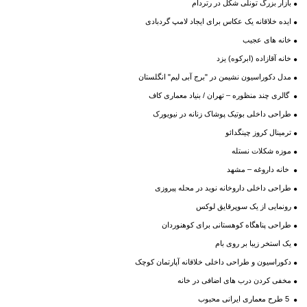
بازار بزرگ تونلی شکل در رتردام
ایده خلاقانه یک عکاس برای ایجاد لامپ گردبادی
خانه های عجیب
خانه آقازاده (ابرکوه) یزد
مدل دکوراسیون نشیمن در "برج آبى لیم" انگلستان
گالری چند منظوره – تهران / بنیاد معماری کاف
طراحی داخلی بوتیک پوشاک زنانه در نیویورک
ترمینال کروز چینگدائو
موزه شکلات نستله‌
خانه داروغه – مشهد
طراحی داخلی داروخانه نوید در محله پیروزی
رونمایی از یک سوپرقایق لوکس
طراحی پناهگاه کوهستانی برای کوهنوردان
یک استخر زیبا بر روی بام
دکوراسیون و طراحی داخلی خلاقانه آپارتمان کوچک
مخفی کردن درب های اضافی در خانه
5 طرح معماری ایرانی محبوب