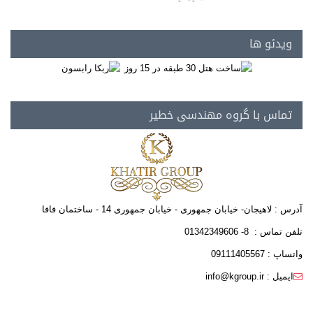
ویدئو ها
تماس با گروه مهندسی خطیر
آدرس : لاهیجان- خیابان جمهوری - خیابان جمهوری 14 - ساختمان فافا
تلفن تماس : 8- 01342349606
واتساپ : 09111405567
ایمیل : info@kgroup.ir