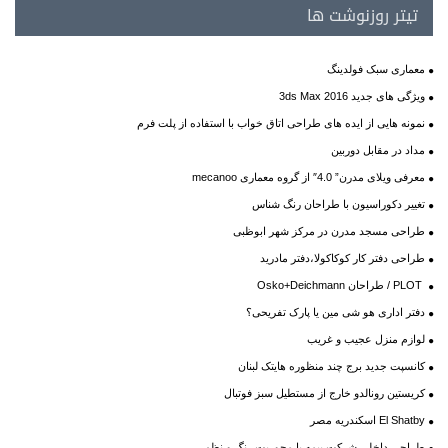
تیتر روزنوشت ها
معماری سبک فولدینگ
ویژگی های جدید 3ds Max 2016
نمونه هایی از ایده های طراحی اتاق خواب با استفاده از پلت فرم
مداد در مقابل دوربین
معرفی ویلای مدرن” 4.0″ از گروه معماری mecanoo
تغییر دکوراسیون با طراحان رنگ شناس
طراحی مسجد مدرن در مرکز شهر ابوظبی
طراحی دفتر کار کوکاکولا،دفتر مادرید
PLOT / طراحان Osko+Deichmann
دفتر اداری هو شی مین یا پارک تفریحی؟
لوازم منزل عجیب و غریب
کانسپت جدید برج چند منظوره هایتک لبنان
کریستین رونالدو خارج از مستطیل سبز فوتبال
El Shatby اسکندریه مصر
طراحی داخلی شرکت بیمه با محوریت رنگ و نظم