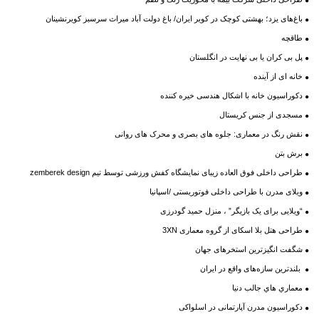
باغ‌های یزد؛ بهشتی کوچک در کویر ایران/ باغ دولت آباد میراث سرسبز كويرنشينان
طاقچه
پل بی کران یا بی نهایت در انگلستان
خانه ای از آینده
دکوراسیون خانه با اشکال هندسی خیره کننده
مسجدی از جنس کریستال
نقش رنگ در معماری: جلوه های بصری و محرک های روانی
برش بتن
طراحی داخلی فوق العاده زیبای نمایشگاه کفش‌ ورزشی توسط تیم zemberek design
ویلای مدرن با طراحی داخلی فوتوریستی /اسپانیا
“ویلایی برای یک بازیگر” ، منزل حمید گودرزی
طراحی هتل بلا اسکای از گروه معماری 3XN
شگفت انگیزترین استخرهای جهان
بلندترین سازه‌های واقع در ایران
معماري هاي جالب دنيا
دکوراسیون مدرن آپارتمانی در اسلواکی