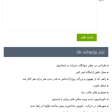
تیتر روزنوشت ها
طراحی بی نظیر خوابگاه دخترانه در استانبول
محل دقیق آرامگاه امیر کبیر
راهی که از بتهوون و بزرگی روح آزاده‌اش به قدر دیدن هنر برای هنر آغاز شد
حیاط خلوت
معماري هاي جالب دنيا
دکوراسیون جدید ویژه سالن های زیبایی و انستیتو
شهرهای در حرکت - پاویون غذاخوری پیش ساخته «وُلو» از زاها حدید