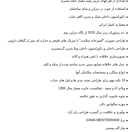
تعدادی از طرحهای کریم رشید معمار نابغه مصری
استفاده از چوب در دیزاین و نمای ساختمان
دکوراسیون داخلی شیک و مدرن کافی شاپ
معماری اصیل ایرانی
ده رستوران برتر سال 2015 از نگاه دیزاین بوم
طراحی صورتی "آشپزخانه سلامت" با متریال های طبیعی و جداره ای سبز از گیاهان دارویی
طراحی داخلی و دکوراسیون داخلی ویلا مدرن گرمسیری
تصویرسازی خلاقانه با تلفن همراه و کاغذ
مدل های خلاقانه صنایع دستی جدید ساخته شده از سکه و کلید
انواع میلگرد و مشخصات مکانیکی آنها
10 نکته مهم برای طراحی بسته بندی ها و لیبل های جذاب
ویلای آنا و سعید ، فینالیست جایزه معمار سال 1394
نحوه خاموت گذاری به طور خلاصه
موزه سالوادور دالی
نوآوری و خلاقیت در گستره طراحی ران آراد
برج GRAN MEDITERRANE
منار آلم مینستر