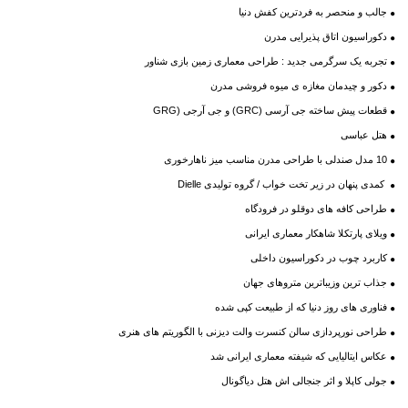
جالب و منحصر به فردترین کفش دنیا
دکوراسیون اتاق پذیرایی مدرن
تجربه یک سرگرمی جدید : طراحی معماری زمین بازی شناور
دکور و چیدمان مغازه ی میوه فروشی مدرن
قطعات پیش ساخته جی آرسی (GRC) و جی آرجی (GRG
هتل عباسی
10 مدل صندلی با طراحی مدرن مناسب میز ناهارخوری
کمدی پنهان در زیر تخت خواب / گروه تولیدی Dielle
طراحی کافه های دوقلو در فرودگاه
ویلای پارتکلا شاهکار معماری ایرانی
کاربرد چوب در دکوراسیون داخلی
جذاب ترین وزیباترین متروهای جهان
فناوری های روز دنیا که از طبیعت کپی شده
طراحی نورپردازی سالن کنسرت والت دیزنی با الگوریتم های هنری
عکاس ایتالیایی که شیفته معماری ایرانی شد
جولی کاپلا و اثر جنجالی اش هتل دیاگونال