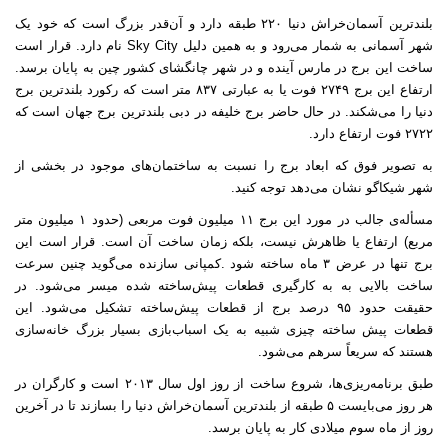
بلندترین آسمان‌خراش دنیا ۲۲۰ طبقه دارد و آن‌قدر بزرگ است که خود یک
شهر آسمانی به شمار می‌رود و به همین دلیل
Sky City
نام دارد. قرار است
ساخت این برج در مارس آینده و در شهر چانگشای کشور چین به پایان برسد
.
ارتفاع این برج ۲۷۴۹ فوت یا به عبارتی ۸۳۷ متر است که رکورد بلندترین برج
دنیا را می‌شکند. در حال حاضر برج خلیفه در دبی بلندترین برج جهان است که
۲۷۲۲ فوت ارتفاع دارد
.
به تصویر فوق که ابعاد برج را نسبت به ساختمان‌های موجود در بخشی از
شهر شیکاگو نشان‌ می‌دهد توجه کنید
.
مسأله‌ی جالب در مورد این برج ۱۱ میلیون فوت مربعی (حدود ۱ میلیون متر
مربع) ارتفاع یا ظاهرش نیست، بلکه زمان ساخت آن است. قرار است این
برج تنها در عرض ۳ ماه ساخته شود
.
کمپانی سازنده می‌گوید چنین سرعت
ساخت بالایی به به کارگیری قطعات پیش‌ساخته شده میسر می‌شود. در
حقیقت حدود ۹۵ درصد برج از قطعات پیش‌ساخته تشکیل می‌شود. این
قطعات پیش ساخته چیزی شبیه به یک اسباب‌بازی بسیار بزرگ خانه‌سازی
هستند که سریعاً سرهم می‌شود
.
طبق برنامه‌ریزی‌ها، شروع ساخت از روز اول سال ۲۰۱۳ است و کارگران در
هر روز می‌بایست ۵ طبقه از بلندترین آسمان‌خراش دنیا را بسازند تا در آخرین
روز از ماه سوم میلادی کار به پایان برسد
.