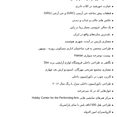
عمارت خورشید در کلات نادری
قطعات پیش ساخته جی آرسی (GRC) و جی آرجی (GRG
عکس های جالب و جذاب و دیدنی
یک سالن عروسی بسیار زیبا در ژاپن
بلندترین سازه‌های واقع در ایران
معماری پاریس در آینده، شهری هوشمند
طراحی منحصر به فرد ساختمان اداری مسکونی روزنه ، بومهن
پیست دوچرخه سواری Hainan
نگاهی به طراحی داخلی فروشگاه لوازم آرایشی برند Dior
معماری مجتمع تفریحی مهرگان، استودیو ارش بعد چهارم
کاربرد چوب در دکوراسیون داخلی
طراحی دکوراسیون داخلی منزل با رنگ سال ۲۰۱۶
غول‌هایی که در باد می‌چرخند
مرکز هنرهای نمایشی هابی Hobby Center for the Performing Arts
طراحی هتل 500 اتاقه یاس با نمای پارامتریک
کاروانسرای امین الدوله