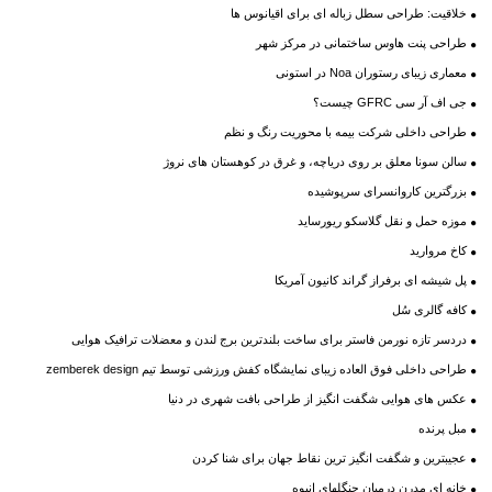
خلاقیت: طراحی سطل زباله ای برای اقیانوس ها
طراحی پنت هاوس ساختمانی در مرکز شهر
معماری زیبای رستوران Noa در استونی
جی اف آر سی GFRC چیست؟
طراحی داخلی شرکت بیمه با محوریت رنگ و نظم
سالن سونا معلق بر روی دریاچه، و غرق در کوهستان های نروژ
بزرگترین کاروانسرای سرپوشیده
موزه حمل و نقل گلاسکو ریورساید
کاخ مروارید
پل شیشه ای برفراز گراند کانیون آمریکا
کافه گالری سُل
دردسر تازه نورمن فاستر برای ساخت بلندترین برج لندن و معضلات ترافیک هوایی
طراحی داخلی فوق العاده زیبای نمایشگاه کفش‌ ورزشی توسط تیم zemberek design
عکس های هوایی شگفت انگیز از طراحی بافت شهری در دنیا
مبل پرنده
عجیب‎ترین و شگفت انگیز ترین نقاط جهان برای شنا کردن
خانه ای مدرن درمیان جنگلهای انبوه