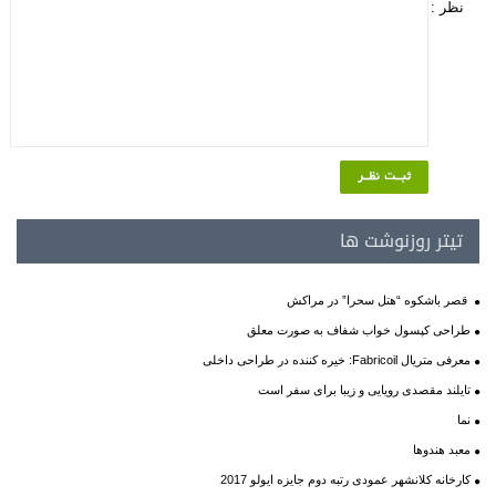
نظر :
تیتر روزنوشت ها
قصر باشکوه “هتل سحرا” در مراکش
طراحی کپسول خواب شفاف به صورت معلق
معرفی متریال Fabricoil: خیره کننده در طراحی داخلی
تایلند مقصدی رویایی و زیبا برای سفر است
نما
معبد هندوها
کارخانه کلانشهر عمودی رتبه دوم جایزه ایولو 2017