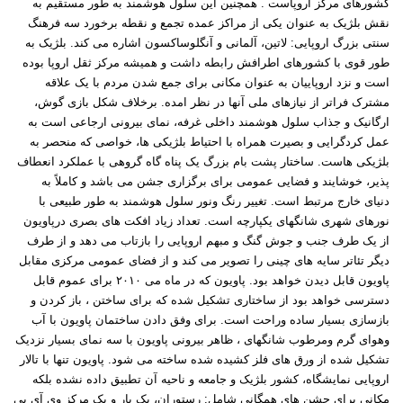
کشورهای مرکز اروپاست
.
همچنین این سلول هوشمند به طور مستقیم به
نقش بلژیک به عنوان یکی از مراکز عمده تجمع و نقطه برخورد سه فرهنگ
سنتی بزرگ اروپایی: لاتین، آلمانی و آنگلوساکسون اشاره می کند. بلژیک به
طور قوی با کشورهای اطرافش رابطه داشت و همیشه مرکز ثقل اروپا بوده
است و نزد اروپاییان به عنوان مکانی برای جمع شدن مردم با یک علاقه
مشترک فراتر از نیازهای ملی آنها در نظر امده
.
برخلاف شکل بازی گوش،
ارگانیک و جذاب سلول هوشمند داخلی غرفه، نمای بیرونی ارجاعی است به
عمل کردگرایی و بصیرت همراه با احتیاط بلژیکی ها، خواصی که منحصر به
بلژیکی هاست. ساختار پشت بام بزرگ یک پناه گاه گروهی با عملکرد انعطاف
پذیر، خوشایند و فضایی عمومی برای برگزاری جشن می باشد و کاملاً به
دنیای خارج مرتبط است. تغییر رنگ ونور سلول هوشمند به طور طبیعی با
نورهای شهری شانگهای یکپارچه است. تعداد زیاد افکت های بصری درپاویون
از یک طرف جنب و جوش گنگ و مبهم اروپایی را بازتاب می دهد و از طرف
دیگر تئاتر سایه های چینی را تصویر می کند و از فضای عمومی مرکزی مقابل
پاویون قابل دیدن خواهد بود. پاویون که در ماه می
۲۰۱۰
برای عموم قابل
دسترسی خواهد بود از ساختاری تشکیل شده که برای ساختن ، باز کردن و
بازسازی بسیار ساده وراحت است. برای وفق دادن ساختمان پاویون با آب
وهوای گرم ومرطوب شانگهای ، ظاهر بیرونی پاویون با سه نمای بسیار نزدیک
تشکیل شده از ورق های فلز کشیده شده ساخته می شود. پاویون تنها با تالار
اروپایی نمایشگاه، کشور بلژیک و جامعه و ناحیه آن تطبیق داده نشده بلکه
مکانی برای جشن های همگانی شامل: رستوران، یک بار و یک مرکز وی آی پی