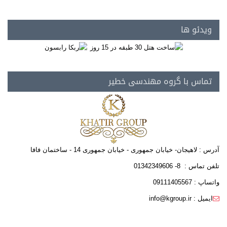
ویدئو ها
تماس با گروه مهندسی خطیر
آدرس : لاهیجان- خیابان جمهوری - خیابان جمهوری 14 - ساختمان فافا
تلفن تماس : 8- 01342349606
واتساپ : 09111405567
ایمیل : info@kgroup.ir