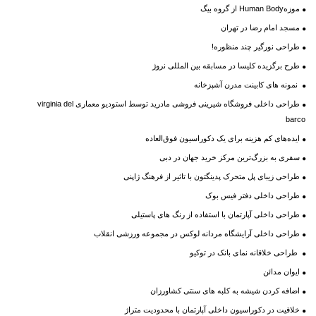
موزهHuman Body از گروه بیگ
مسجد امام رضا در تهران
طراحی نورگیر چند منظوره!
طرح برگزیده کلیسا در مسابقه بین المللی نروژ
نمونه های کابینت مدرن آشپزخانه
طراحی داخلی فروشگاه شیرینی فروشی مادرید توسط استودیو معماری virginia del
barco
ایده‌های کم هزینه برای یک دکوراسیون فوق‌العاده
سفری به بزرگ‌ترین مرکز خرید جهان در دبی
طراحی زیبای پل متحرک پدینگتون با تاثیر از فرهنگ ژاپنی
طراحی داخلی دفتر فیس بوک
طراحی داخلی آپارتمان با استفاده از رنگ های پاستیلی
طراحی داخلی آرایشگاه مردانه لوکس در مجموعه ورزشی انقلاب
طراحی خلاقانه نمای بانک در توکیو
ایوان مدائن
اضافه کردن شیشه به کلبه های سنتی کشاورزان
خلاقیت در دکوراسیون داخلی آپارتمان با محدودیت متراژ