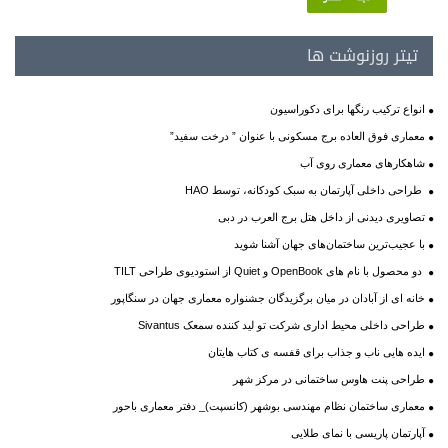
تیتر روزنوشت ها
انواع ترکیب رنگها برای دکوراسیون
معماری فوق العاده برج مسکونی با عنوان ” درخت سفید”
شاهکارهای معماری روی آب
طراحی داخلی آپارتمان به سبک کودکانه، توسط HAO
تصاویری دیدنی از داخل هتل برج العرب در دبی
با عجیب‌ترین ساختمان‌های جهان آشنا شوید
دو محصول با نام های OpenBook و Quiet از استودیوی طراحی TILT
خانه ای از آبادان در میان برگزیدگان جشنواره معماری جهان در سنگاپور
طراحی داخلی محیط اداری شرکت تو لید کننده سمعک Sivantus
ایده هایی ناب و جذاب برای قفسه ی کتاب هایتان
طراحی پنت هاوس ساختمانی در مرکز شهر
معماری ساختمان نظام مهندسی بوشهر (کانسپت)_ دفتر معماری باحور
آپارتمان پاریسی با نمای طلایی