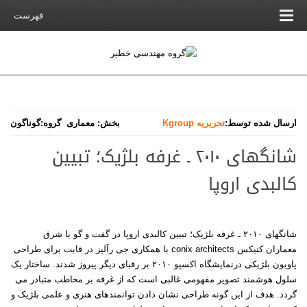
فهرست
ارسال شده توسط:
تحریریه Kgroup
بخش:
معماری
گروه:
گوناگون
شانگهای ۲۰۱۰ ـ غرفه بلژیک؛ تبیین
کالبدی اروپا
شانگهای
۲۰۱۰
ـ غرفه بلژیک؛ تبیین کالبدی اروپا در گفت و گو با شرق
معماران کنیکس
conix architects
با همکاری جی رآلیز در قابت برای طراحی
پاویون بلژیکی درنمایشگاه اکسپو
۲۰۱۰
بر رقبای دیگر پیروز شدند. ساختار یک
سلول هوشمند تصویر مفهومی غالبی است که از غرفه بر مخاطب متبادر می
گردد. هدف از این گونه طراحی نشان دادن توانمندهای هنری و علمی بلژیک و