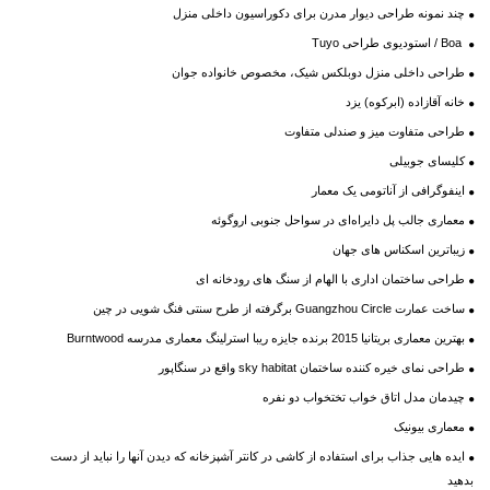
چند نمونه طراحی دیوار مدرن برای دکوراسیون داخلی منزل
Boa / استودیوی طراحی Tuyo
طراحی داخلی منزل دوبلکس شیک، مخصوص خانواده جوان
خانه آقازاده (ابرکوه) یزد
طراحی متفاوت میز و صندلی متفاوت
کلیسای جوبیلی
اینفوگرافی از آناتومی یک معمار
معماری جالب پل دایراه‌ای در سواحل جنوبی اروگوئه
زیباترین اسکناس های جهان
طراحی ساختمان اداری با الهام از سنگ های رودخانه ای
ساخت عمارت Guangzhou Circle برگرفته از طرح سنتی فنگ شویی در چین
بهترین معماری بریتانیا 2015 برنده جایزه ریبا استرلینگ معماری مدرسه Burntwood
طراحی نمای خیره کننده ساختمان sky habitat واقع در سنگاپور
چیدمان مدل اتاق خواب تختخواب دو نفره
معماری بیونیک
ایده هایی جذاب برای استفاده از کاشی در کانتر آشپزخانه که دیدن آنها را نباید از دست
بدهید