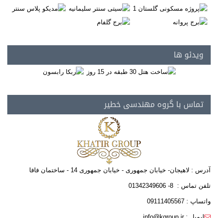
ویدئو ها
تماس با گروه مهندسی خطیر
آدرس : لاهیجان- خیابان جمهوری - خیابان جمهوری 14 - ساختمان فافا
تلفن تماس : 8- 01342349606
واتساپ : 09111405567
ایمیل : info@kgroup.ir