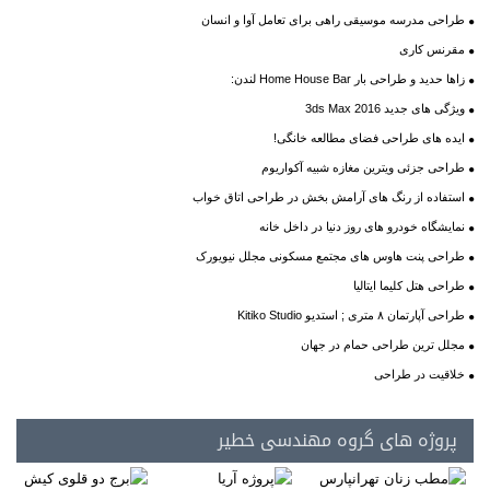
طراحی مدرسه موسیقی راهی برای تعامل آوا و انسان
مقرنس کاری
زاها حدید و طراحی بار Home House Bar لندن:
ویژگی های جدید 3ds Max 2016
ایده های طراحی فضای مطالعه خانگی!
طراحی جزئی ویترین مغازه شبیه آکواریوم
استفاده از رنگ های آرامش بخش در طراحی اتاق خواب
نمایشگاه خودرو های روز دنیا در داخل خانه
طراحی پنت هاوس های مجتمع مسکونی مجلل نیویورک
طراحی هتل کلیما ایتالیا
طراحی آپارتمان ۸ متری ; استدیو Kitiko Studio
مجلل ترین طراحی حمام در جهان
خلاقیت در طراحی
پروژه های گروه مهندسی خطیر