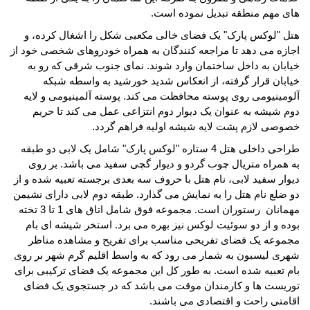
های مهم منطقه تبدیل نموده است
.
هتل "لوکس پارک" یک فضای خالی مکعبی شکل را اشغال کرده، و
اجازه می دهد تا مراجعه کنندگان به همراه خودروهای شخصی خود از
خیابان به داخل ساختمان وارد شوند. نمای جنوب شرقی که رو به
خیابان قرار گرفته، از انعکاس شدید خورشید به واسطه شبکه
آلومینیومی روی پوسته محافظت می کند. پوسته آلمینیومی و لایه
دوم شیشه به عنوان یک دیوار دوم انتزاعی عمل می کند تا حریم
خصوصی لازم پشت لایه شیشه اولیه فراهم گردد
.
طراحی داخلی هتل 4 ستاره "لوکس پارک" شامل یک لابی دو طبقه
به همراه متریال چوب گردو و دیوار گچی سفید می باشد. بر روی
دیوار سفید لابی، نام هتل با حروف سه بعدی برجسته تعبیه شده و از
دو ضلع نام هتل را به نمایش می گذارد. طبقه دوم لابی دارای نشیمن
مهمانان رستوران است. مجموعه فوق شامل اتاق های 1 تا 3 تخته
بوده و از دو سوئیت لوکس نیز بهره می برد. استخر شیشه ای بام
مجموعه یک فضای تفریحی مناسب برای تفریح و مشاهده مناظر
شهری لیسبون به شمار می رود که به واسط اقلیم گرم شهر بر روی
بام تعبیه شده است. به طور کل این مجموعه یک فضای ترکیبی برای
توریست ها و کارمندان موقت می باشد که در جستجوی یک فضای
اقامتی راحت و اقتصادی می باشند
.