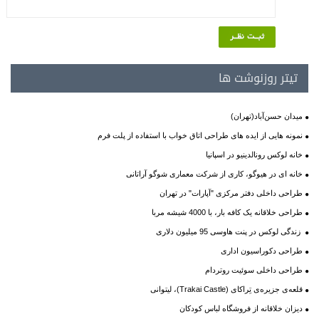
تیتر روزنوشت ها
میدان حسن‌آباد(تهران)
نمونه هایی از ایده های طراحی اتاق خواب با استفاده از پلت فرم
خانه لوکس رونالدینیو در اسپانیا
خانه ای در هیوگو، کاری از شرکت معماری شوگو آراتانی
طراحی داخلی دفتر مرکزی "آپارات" در تهران
طراحی خلاقانه یک کافه بار، با 4000 شیشه مربا
زندگی لوکس در پنت هاوسی 95 میلیون دلاری
طراحی دکوراسیون اداری
طراحی داخلی سوئیت روتردام
قلعه‌ی جزیره‌ی تِراکای (Trakai Castle)، لیتوانی
دیزان خلاقانه از فروشگاه لباس کودکان