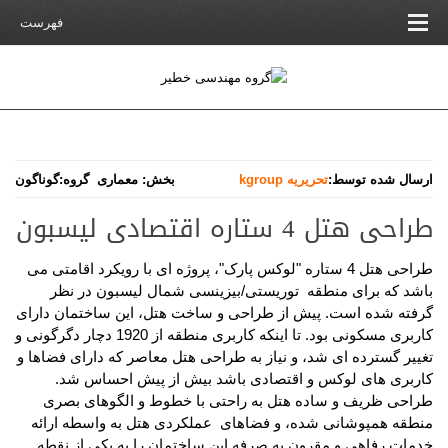
فهرست
ارسال شده توسط:
تحریریه kgroup
بخش:
معماری
گروه:
گوناگون
طراحی هتل 4 ستاره اقتصادی لیسبون
طراحی هتل 4 ستاره "لوکس پارک"، پروژه ای با رویکرد اقامتی می
باشد که برای منطقه توریستی/بیزینسی شمال لیسبون در نظر
گرفته شده است. پیش از طراحی و ساخت هتل، این ساختمان دارای
کاربری مسکونی بود. تا اینکه کاربری منطقه از 1920 دچار دگرگونی و
تغییر گسترده ای شد، و نیاز به طراحی هتل معاصر که دارای فضاها و
کاربری های لوکس و اقتصادی باشد بیش از پیش احساس شد.
طراحی ظریف و ساده هتل به راحتی با خطوط و الگوهای بصری
منطقه همپوشانی شده، و فضاهای عملکردی هتل به واسطه ارائه
خدمات رفاهی و مقرون به صرفه این ساختمان را به یکی از نقطه