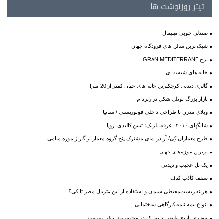
تیتر روزنوشت ها
صندلی چوبی مینیمال
شیک ترین سالن های فرودگاه جهان
برج GRAN MEDITERRANE
خانه های شیشه ای
گالری دیدنی کوچکترین خانه های جهان کمتر از 20 متر!
بازار بزرگ تونلی شکل در رتردام
ویلای مدرن با طراحی داخلی فوتوریستی /اسپانیا
شانگهای ۲۰۱۰ ـ غرفه بلژیک؛ تبیین کالبدی اروپا
طرح معماران کِی/ آر در نمای مشترک پنج گروه معمار بر گاراژ موزه میامی
برترین موزه‌های جهان
یک پل عجیب و دیدنی
سقف کاذب کناف
هزینه زیست‌محیطی سیمان و استفاده از این متریال مضر تا کی؟
انواع بیمه نامه کارگاهی ساختمانی
موزه‌ی تاریخ طبیعی دانمارک در محاصره‌ی باغی سرسبز