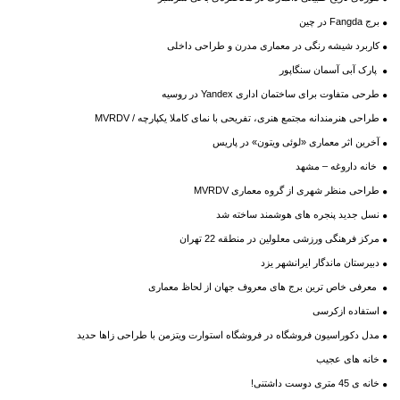
برج Fangda در چین
کاربرد شیشه رنگی در معماری مدرن و طراحی داخلی
پارک آبی آسمان سنگاپور
طرحی متفاوت برای ساختمان اداری Yandex در روسیه
طراحی هنرمندانه مجتمع هنری، تفریحی با نمای کاملا یکپارچه / MVRDV
آخرین اثر معماری «لوئی ویتون» در پاريس
خانه داروغه – مشهد
طراحی منظر شهری از گروه معماری MVRDV
نسل جدید پنجره های هوشمند ساخته شد
مرکز فرهنگی ورزشی معلولین در منطقه 22 تهران
دبیرستان ماندگار ایرانشهر یزد
معرفی خاص ترین برج های معروف جهان از لحاظ معماری
استفاده ازکرسی
مدل دکوراسیون فروشگاه در فروشگاه استوارت ویتزمن با طراحی زاها حدید
خانه های عجیب
خانه ی 45 متری دوست داشتنی!