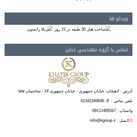
ویدئو ها
تماس با گروه مهندسی خطیر
آدرس : لاهیجان- خیابان جمهوری - خیابان جمهوری 14 - ساختمان فافا
تلفن تماس : 8- 01342349606
واتساپ : 09111405567
ایمیل : info@kgroup.ir