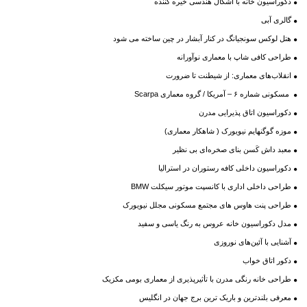
دکوراسیون خانه با اشکال هندسی خیره کننده
گالری آبی
هتل لوکس سونجیانگ در کنار آبشار در چین ساخته می شود
طراحی کافی شاپ با معماری نوآورانه
انقلاب‌های معماری: از شیطنت تا ضرورت
مسکونی شماره ۶ – آمریکا / گروه معماری Scarpa
دکوراسیون اتاق پذیرایی مدرن
موزه‌ گوگنهایم نیویورک ( شاهکار معماری)
معبد داش کَسن بنای صخره‌ای بی نظیر
دکوراسیون داخلی کافه رستوران در استرالیا
طراحی داخلی اداری با کانسپت موتور سیکلت BMW
طراحی پنت هاوس های مجتمع مسکونی مجلل نیویورک
مدل دکوراسیون خانه عروس به رنگ یاسی و سفید
آشنایی با آئین‌های نوروزی
دکور اتاق خواب
طراحی خانه رنگی مدرن با تأثیرپذیری از معماری بومی مکزیک
معرفی بلندترین و باریک ترین برج جهان در انگلیس