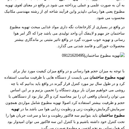
به آن به صورت علمی و عملی پرداخته می شود.در واقع در معنای لغوی تهویه
مطبوع یعنی هوا رسانی دلپذیر واین فرآیند شاخه ای از رشته مهندسی مکانیک
محسوب می شود.
در واقع در بسیاری از کارخانجات نگه داری مواد غذایی مبحث تهویه مطبوع
ساختمان جز مهم و لاینفک آن واحد تولیدی می باشد چرا که اگر امر هوا
رسانی و تهویه خوب صورت گیرد در واقع تاثیر مثبتی بر ماندگاری بیشتر
محصولات خوراکی و فاسد شدنی می گذارد.
با توجه به میزان حجم هوا رسانی و در واقع میزان کیفیت مورد نیاز برای
تهویه مطبوع ساختمان
می بایست از دستگاه هایی با ظرفیت مناسب استفاده
کرد و در طول سال نیز مورد کنترل قرار گیرند.در واقع باید بدانیم که با چه
روشی می خواهیم میزان بار بروی دستگاه را تخمین بزنیم و بر این اساس
می توان راندمان واقعی ان را نیز محاسبه کرد و اگر نیاز بود از دستگاهی با
حجم و ظرفیت بیشتر استفاده کرد.اصولا تهویه مطبوع شامل مواردی همچون
سرمایش-گرمایش-رطوبت زنی و رطوبت زدایی هوا می باشد.ما در
تهویه
مطبوع ساختمان
باید بتوانیم سه فاکتور رطوبت و دما و سرعت جربان هوا را
تحت کنترل خود داشته باشیم و با کنترل این سه فاکتور می توان امیدوار بود
که هوا رسانی به نحو احسن و مطبوع صورت می گیرد.