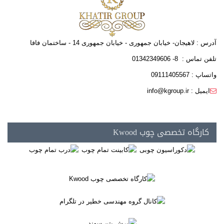
آدرس : لاهیجان- خیابان جمهوری - خیابان جمهوری 14 - ساختمان فافا
تلفن تماس : 8- 01342349606
واتساپ : 09111405567
ایمیل : info@kgroup.ir
کارگاه تخصصی چوب Kwood