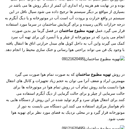
بوده و در نهایت هم هزینه راه اندازی آن کمتر از دیگر روش ها می باشد در
بسیاری از مواقع بر دیگر سیستم ها ترجیح داده می شود.سیال ناقل در این
سیستم در واقع حرارت و برودت آب است.آب در موتورخانه و یا دیگ آبگرم به
درجه حرارات بالایی رسیده و برای گرمایش ساختمان در سرما مورد استفاده
قرار می گیرد.عمل
تهویه مطبوع ساختمان
در فصل گرما نیز بدین صورت
انجام می پذیرد که در موتورخانه از چیلر و یا آبسرد کن برای تهیه آب سرد
کمک می گیرند واین آب به داخل کویل های مبدل حرارتی اتاق ها انتقال یافته
با وجود یک فن می تواند براحتی هوا رسانی و خنک سازی محیط را انجام دهد.
در روش
تهویه مطبوع ساختمان
که به صورت تمام هوا صورت می گیرد
مهمترین ایراد و ضعف آنرا می توان به حجم زیاد تجهیزات و کانال های انتقال
هوا دانست.مانند روش تمام آب در روش تمام هوا در موتورخانه ها برای
حالت سرمایی از چیلر و برای حالت گرمایی از دیگ آبگرم استفاده می
کنند.برای انتقال هوای سرد و گرم تولید شده در این روش از دستگاه هایی به
نام هواساز مرکزی استفاده می کنند.این دستگاه می بایست به دور از
موتورخانه قرار گیرد و در محلی نزدیک به فضای مورد نظر برای تهویه هوا
نصب شود.