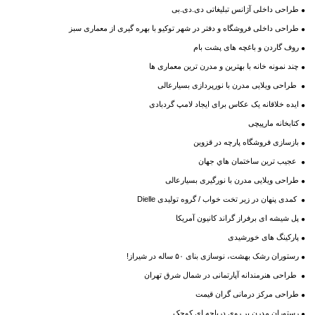
طراحی داخلی آژانس تبلیغاتی دی.دی.بی
طراحی داخلی فروشگاه و دفتر در شهر توکیو با بهره گیری از معماری سبز
روف گاردن و باغچه های پشت بام
چند نمونه خانه با بهترین و مدرن ترین معماری ها
طراحی ویلایی مدرن با نورپردازی بسیارعالی
ایده خلاقانه یک عکاس برای ایجاد لامپ گردبادی
کتابخانه مارپیچی
بازسازی فروشگاه پارچه در قزوین
عجيب ترين ساختمان هاي جهان
طراحی ویلایی مدرن با نورگیری بسیارعالی
کمدی پنهان در زیر تخت خواب / گروه تولیدی Dielle
پل شیشه ای برفراز گراند کانیون آمریکا
پارکینگ های خورشیدی
رستوران رشک بهشت، نوسازی بنای ۵۰ ساله در شیراز!
طراحی هنرمندانه آپارتمانی در شمال شرق تهران
طراحی مرکز درمانی گران قیمت
رستوران مدرن بر روی دریاچه ای کوچک