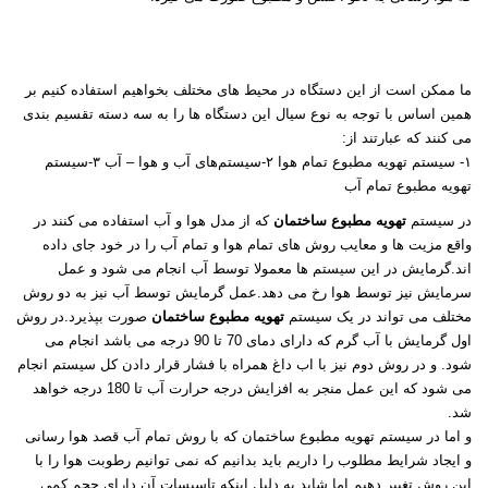
ما ممکن است از این دستگاه در محیط های مختلف بخواهیم استفاده کنیم بر
همین اساس با توجه به نوع سیال این دستگاه ها را به سه دسته تقسیم بندی
می کنند که عبارتند از:
۱- سیستم تهویه مطبوع تمام هوا ۲-سیستم‌های آب و هوا – آب ۳-سیستم
تهویه مطبوع تمام آب
در سیستم
تهویه مطبوع ساختمان
که از مدل هوا و آب استفاده می کنند در
واقع مزیت ها و معایب روش های تمام هوا و تمام آب را در خود جای داده
اند.گرمایش در این سیستم ها معمولا توسط آب انجام می شود و عمل
سرمایش نیز توسط هوا رخ می دهد.عمل گرمایش توسط آب نیز به دو روش
مختلف می تواند در یک سیستم
تهویه مطبوع ساختمان
صورت بپذیرد.در روش
اول گرمایش با آب گرم که دارای دمای 70 تا 90 درجه می باشد انجام می
شود. و در روش دوم نیز با اب داغ همراه با فشار قرار دادن کل سیستم انجام
می شود که این عمل منجر به افزایش درجه حرارت آب تا 180 درجه خواهد
شد.
و اما در سیستم تهویه مطبوع ساختمان که با روش تمام آب قصد هوا رسانی
و ایجاد شرایط مطلوب را داریم باید بدانیم که نمی توانیم رطوبت هوا را با
این روش تغییر دهیم اما شاید به دلیل اینکه تاسیسات آن دارای حجم کمی