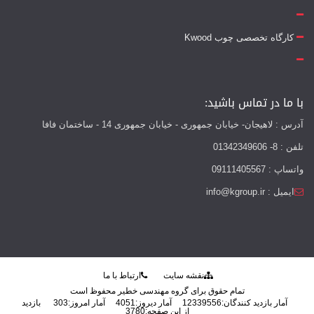
کارگاه تخصصی چوب Kwood
با ما در تماس باشید:
آدرس : لاهیجان- خیابان جمهوری - خیابان جمهوری 14 - ساختمان فافا
تلفن : 8- 01342349606
واتساپ : 09111405567
ایمیل : info@kgroup.ir
نقشه سایت
ارتباط با ما
تمام حقوق برای گروه مهندسی خطیر محفوظ است
آمار بازدید کنندگان:
12339556
آمار دیروز:
4051
آمار امروز:
303
بازدید
از این صفحه:
3780