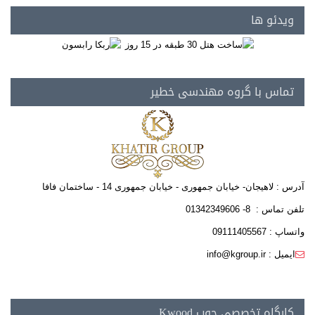
ویدئو ها
تماس با گروه مهندسی خطیر
آدرس : لاهیجان- خیابان جمهوری - خیابان جمهوری 14 - ساختمان فافا
تلفن تماس : 8- 01342349606
واتساپ : 09111405567
ایمیل : info@kgroup.ir
کارگاه تخصصی چوب Kwood