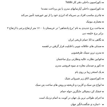
دکوراسیون داخلی دفتر کار Tebfin
دکوراسیون داخلی آپارتمانهای مدرن با بتن پرداخت نشده!
چادری مناسب افراد بی سرپناه که انرژی خود را از نور خورشید تأمین می‌کند
معماری بیونیک
ساخت برج جدیدی به نام “برج پادشاهی” در عربستان با ۱۶۰۰ متر ارتفاع.برجی با ارتفاع ۲
برابر برج خلیفه دبی
نگاهی به 10 حمام تاریخی ایران
صندلی های خلاقانه چوبی با قابلیت قرار گرفتن در قفسه
مدرن ترین سینک ظرفشویی
قوانین نظارت عالیه ونظارتی برق ساختمان
دکور و چیدمان مغازه ی میوه فروشی مدرن
یک استخر زیبا بر روی بام
دکوراسیون اتاق زیر شیروانی شیک
انواع بتن سبک و کاربرد و تاریخچه و روش های ساخت بتن سبک
خشک کن دیجیتالی جایگزین حوله حمام
اجرای طولانی ترین پل جهان در کویت به اتمام نزدیک است
۱۰سازه ی شگفت‌انگیز جهان