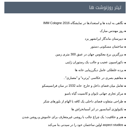
تیتر روزنوشت ها
نگاهی به ایده ها و استعدادها در نمایشگاه IMM Cologne 2016
روز مهندس مبارک
دبیرستان ماندگار ایرانشهر یزد
ساختمان مسکونی دستور
بزرگترین برج معکوس جهان در عمق 300 متری زمین
دکوراسیون عجیب و جالب یک رستوران ژاپنی
پرده غلطکی عامل دیگرزیبایی خانه ها
مفاهیم بصری در عکاسی "پرتره" و "معماری"..
تعامل میان فضای داخل و خارج: خانه 1532 در سان فرانسیسکو
مرکز تجاری جهانی تایوان و کانسپت گیاه بامبو
طراحی متفاوت فضای داخلی یک کافه با الهام از بلورهای شکر
تکنولوژی آسانسور در ابر آسمانخراش ها
هنر و خلاقیت؛ یک چراغ جالب با روشی غیرمتعارف برای خاموش و روشن شدن
aspect studios اولین ساختمان خود را در سیدنی بنا می‌کند