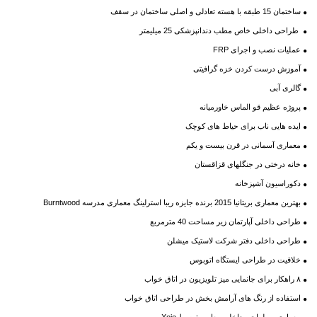
ساختمان 15 طبقه با هسته تعادلی و اصلی ساختمان در سقف
طراحی داخلی خاص مطب دندانپزشکی 25 میلیمتر
عملیات نصب و اجرای FRP
آموزش درست کردن خزه گرافیتی
گالری آبی
پروژه عظیم قو الماس خاورمیانه
ایده‌ هایی ناب برای حیاط‌ های کوچک
معماری آسمانی در قرن بیست و یکم
خانه درختی در جنگلهای قزاقستان
دکوراسیون آشپزخانه
بهترین معماری بریتانیا 2015 برنده جایزه ریبا استرلینگ معماری مدرسه Burntwood
طراحی داخلی آپارتمان زیر مساحت 40 مترمربع
طراحی داخلی دفتر شرکت لاستیک میشلن
خلاقیت در طراحی ایستگاه اتوبوس
۸ راهکار برای جانمایی میز تلویزیون در اتاق خواب
استفاده از رنگ های آرامش بخش در طراحی اتاق خواب