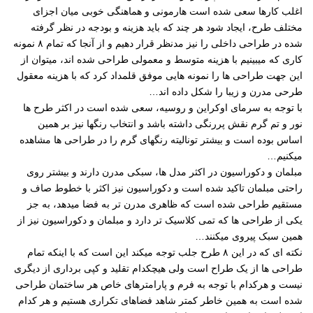
اغلب کارها سعی شده است هارمونی و هماهنگی خوبی میان اجزای
مختلف طرح، ایجاد شود هر چند که باید هزینه و بودجه در نظر گرفته
شده در طراحی داخلی را نیز مدنظر قرار دهیم و از آنجا که تمام ٨ نمونه
کاری که میبینیم با هزینه متوسط و معمولی طراحی شده اند، میتوان از
این جهت طراحی ها را نمونه هایی موفق قلمداد کرد که با هزینه معقول
طرحی مدرن و زیبا را شکل داده اند
…
با توجه به سرمای اوکراین و روسیه، سعی شده است در اکثر طرح ها
نور و تم گرم نقش پررنگی داشته باشد و انتخاب رنگها نیز بر همین
اساس بوده است و بیشتر تونالیته رنگهای گرم را در طراحی ها مشاهده
میکنیم
…
مبلمان و دکوراسیون در اکثر مدل ها، سبکی مدرن دارند و بیشتر روی
راحتی مبلمان تاکید شده است و دکوراسیون نیز اکثر با خطوط صاف و
مستقیم طراحی شده است که ظاهری مدرن تر به فضا میدهد، به جز
یکی از طراحی ها که تمی کلاسیک تر دارد و مبلمان و دکوراسیون نیز از
همین سبک پیروی میکنند
…
نکته ای که در این ٨ طرح جلب توجه میکند این است که با اینکه تمام
طراحی ها از یک طراح است ولی هیچکدام تقلید و کپی برداری از دیگری
نیست و هرکدام با توجه به فرم و پارامترهای خاص هر ساختمان طراحی
شده است به همین خاطر کمتر شاهد فضاهای تکراری هستیم و هر کدام