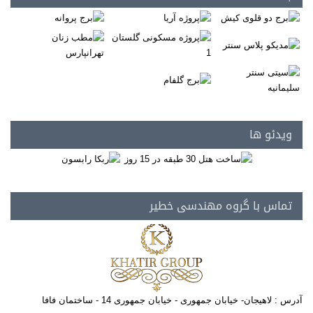
ویدئو ها
تماس با گروه مهندسی خطیر
آدرس : لاهیجان- خیابان جمهوری - خیابان جمهوری 14 - ساختمان فافا