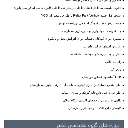
معماری و طراحی داخلی معاصر توسط Xoio
دعوت طبیعت به داخل فضای داخلی در طراحی داخلی کانون جامعه اماکن سبز تایوان
استخر هتل جدید Relax Park Verholy با طراحی معماران YOD
مسجد زیتونه نماد فرهنگ اسلامی در پایتخت تونس
چند نمونه خانه با بهترین و مدرن ترین معماری ها
معماری برای کودکان : فضایی برای افزایش تخیل و یادگیری
زیباترین آسمان خراش های دنیا
نسل جدید پنجره های هوشمند ساخته شد
راه پله جالب
پل-پارک
کانادا آسانسور فضایی می سازد !
نمای متحرک ساختمان اداری تجاری سعادت آباد ; برنده جایزه معمار سال
طراحی داخلی داروخانه کوچک و مدرن، اسپانیا
نگاهی به برترین غرفه‌هـای اکسـپو 2015 میلان
کلیسای جامع الکساندر نوسکی_بلغارستان
پروژه های گروه مهندسی خطیر