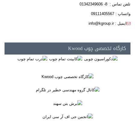
تلفن تماس : 8- 01342349606
واتساپ : 09111405567
ایمیل : info@kgroup.ir
کارگاه تخصصی چوب Kwood