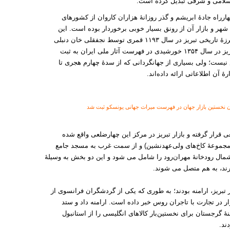
سلامی و شرقی تبدیل کرده است.
رراه جادهٔ ابریشم و گذر روزانهٔ هزاران کاروان از کشورهای
 شهر و بازار آن از رونق بسیار خوبی برخوردار بوده است. این
بازار حدود ۳ سدهٔ پیش و پس از وقوع زمین ‌لرزهٔ تاریخی تبریز در سال ۱۱۹۳ قمری توسط نجفقلی خان دنبلی
حاکم وقت تبریز بازسازی شده است. بازار تبریز در سال ۱۳۵۴ خورشیدی در فهرست آثار ملی ایران به ثبت
ست؛ ولی بسیاری از جهانگردانی که از سدهٔ چهارم هجری تا
رهٔ آن اطلاعاتی ارائه داده‌اند.
قرار گرفته و بازار تبریز در مرکز این چهارضلعی واقع شده
(مجموعهٔ کاخ‌های ولی‌عهدنشین) و از سمت غرب به مسجد جامع
ل رودخانهٔ مهران‌رود را شامل می ‌شود و این دو بخش به وسیلهٔ
ارند، به هم متصل می ‌شوند.
 تبریز، ارامنه بودند؛ به طوری که یکی از گردشگران فرانسوی از
ازار در تجارت با تاجران روس خبر داده ‌است. ارامنه داد و ستد
منهٔ گرجستان برای نخستین‌بار کالاهای انگلیسی را از استانبول
ند.