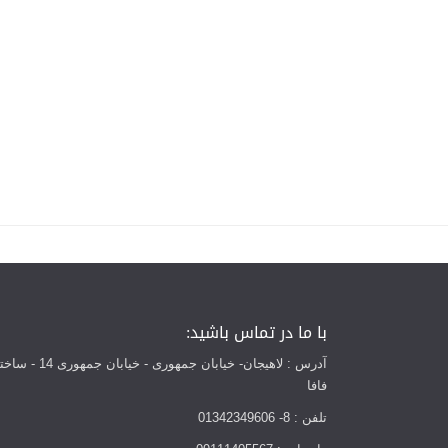
با ما در تماس باشید:
آدرس : لاهیجان- خیابان جمهوری - خیابان
فافا
تلفن : 8- 01342349606