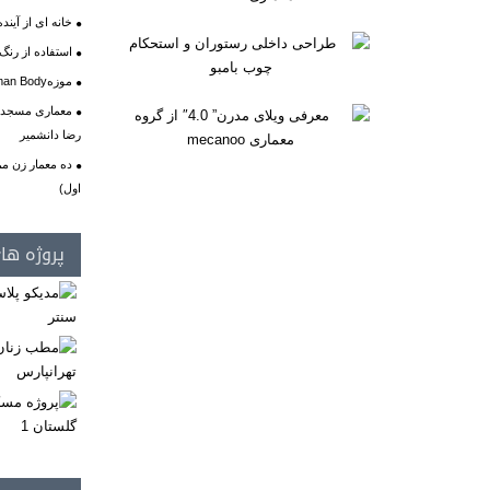
خانه ای از آینده
استفاده از رنگ
موزهHuman Body از گروه بیگ
معماری مسجد ول
رضا دانشمیر
ده معمار زن مم
اول)
پروژه ها