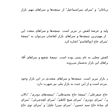
شعرباغان” و “سرای میراسماعیل” از تیمچه‌ها و سراهای مهم بازار
ولید و عرضهٔ کفش در تبریز است. تیمچه‌ها و سراهای متعدد این
 مهم‌ترین تیمچه‌ها و سراهای بازار کفاشان می‌توان به “تیمچهٔ
 “سرای حاج ابوالقاسم” اشاره کرد.
فش محلی به نام یمنی بوده ‌است. تیمچهٔ شفیع و سراهای آقا،
های این بازار به‌شمار می‌روند.
ای بازار تبریز است. تیمچه‌ها و سراهای متعددی در این بازار وجود
 مردم است و از این حیث به بازار ملی نیز شهرت دارد.
ٔ حاج صفرعلی”، “تیمچهٔ حاج محمدقلی”، “تیمچه‌های دودری”، “دالان
”، “سرای دودری”، “سرای شیخ کاظم”، “سرای کچه‌چی‌لی”، “سرای
ای میانهٔ حاج سید حسین”، “سرای میرزا جلیل” و “سرای نوی حاج