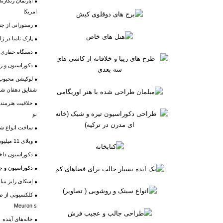
آپارتمان رنگار
امریکا
رستورانی از ج
پارک نامبا در ژا
دستگاه حفاری تون
دکوراسیون و زین
لوکیشن محبوب ا
شقایق دهقان شد
خلاقیت هنرمند ا
نو
ساخت انواع شی
ویلای 11 میلیون دلاری یک دانشمند کامپیوتر
دکوراسیون داخل
دکوراسیون و چ
اِسکای رایز میا
Meuron s
خانه‌های آینده‌