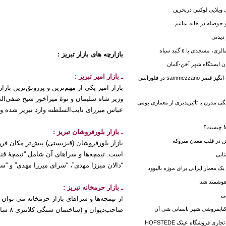
ویلایی لوکس دربحرین
 حوصله در خانه بمانیم
دیدنی
مسجدی با ٥ گنبد سیاه
بازارچه‌ های بازار تبریز :
ن ایستگاه شهر آخن-آلمان
ـ بازار امیر تبریز :
معماری اعجاب انگیز قصر sammezzano در فلورانس
بازار امیر یکی از مهم‌ترین و پررونق‌ترین با
وزیر شاه سلیمان و نوهٔ میرآخور شیخ صفی‌الدین
ی مدرن با تأثیرپذیری از معماری بومی
عباس میرزای نایب‌السلطنه وارد تبریز شده 
ـ بازار بلورفروشان تبریز :
 در قلب معدن متروکه
بازار بلورفروشان (قیزبستی) پیش‌تر مکان فر
‌است. تیمچه‌ها و سراهای آن شامل “تیمچهٔ قندف
ایی
“دالان میرزا مهدی”، “سرای میرزا مهدی” و “س
ک معمار ایرانی برای موزه بالیوود
هوشمند شد!
ـ بازار حرمخانه تبریز :
نی
از تیمچه‌ها و سراهای بازار حرمخانه می ‌توان 
تابفروشی شهر باستانی شی آن
صاحب‌دیوان”و (ساختمان سنگی کلانتری ۸ سابق) اشاره کرد.
ی فروشگاه عینک HOFSTEDE