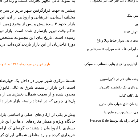
به نمونه عالی مجهز تجارت، کسب و زندگی ا
نگ و شاد با یک طراحی غیر معمول /
پیشتر به جهت قرارگرفتن شهر تبریز بر سر چها
نس نمک
مختلف آسیایی، آفریقایی و اروپایی از آن، این
پن
ل TBM
رسیده است. تاریخ بنای این مجموعه مشخص نی
ت دادن دیوار حیاط ویلا و باغ
دورهٔ قاجاریان از این بازار بازدید کرده‌اند، دربا
یرانی ها ، خانه مهراب قاسم‌خانی و
یتالیایی و احیای بنایی باستانی به سبکی
بازار تبریز در مردادماه ۱۳۸۹ به عنوان نخستین بازار جهان در فهرست میراث جهانی یونسکو ثبت شد
شه های خم در دکوراسیون
هستهٔ مرکزی شهر تبریز در داخل یک چهارضلعی 
‌است. این بازار از سمت شرق به عالی‌ قاپو 
محدود شده و از سمت شمال، بخش‌هایی از شما
ی کافه کتاب
پل‌های چوبی که در امتداد راسته ‌بازار قرار د
یدمان اتاق خواب های مدرن
می، بلندترین برج فلوریدا
پیش‌تر یکی از ارکان‌های اصلی و اساسی بازار
کلکسیونی از طراحی راه پله توسط Herzog & de
جایگاه ویژه و ممتاز مغازه‌های آن‌ها در این ب
بسیاری با اروپاییان داشتند؛ به گونه‌ای که ارا
خریداری کرده و وارد مناطق شمالی ایران کرد