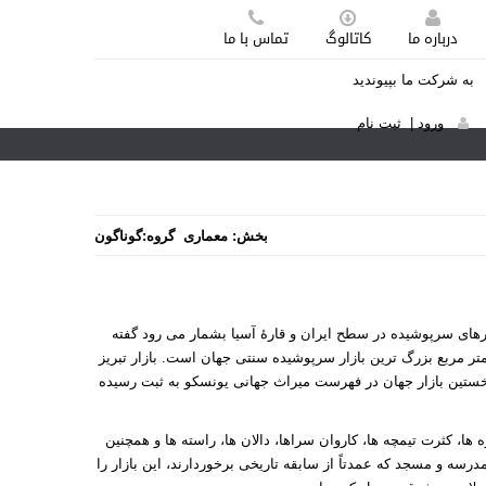
درباره ما
کاتالوگ
تماس با ما
به شرکت ما بپیوندید
ورود
|
ثبت نام
بخش:
معماری
گروه:
گوناگون
زارهای سرپوشیده در سطح ایران و قارهٔ آسیا بشمار می ‌رود گفته
تر مربع بزرگ‌ ترین بازار سرپوشیده سنتی جهان است. بازار تبریز
یدی به عنوان نخستین بازار جهان در فهرست میراث جهانی یونسکو به ثبت رسیده
ها، کثرت تیمچه ها، کاروان سراها، دالان ها، راسته ها و همچنین
رسه و مسجد که عمدتاً از سابقه تاریخی برخوردارند، این بازار را