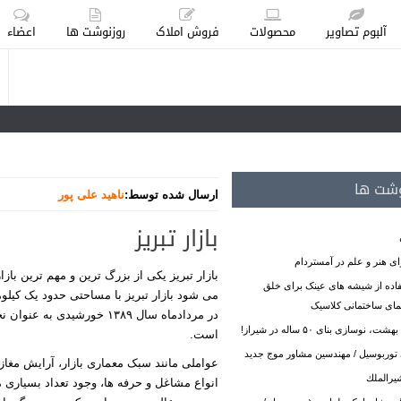
آلبوم تصاویر
محصولات
فروش املاک
روزنوشت ها
اعضاء
وشت ها
ارسال شده توسط:
ناهید علی پور
بازار تبریز
ی هنر و علم در آمستردام
بازار تبریز یکی از بزرگ ‌ترین و مهم ‌ترین با
فاده از شیشه های عینک برای خلق
می شود بازار تبریز با مساحتی حدود یک کیلوم
مای ساختمانی کلاسیک
در مردادماه سال ۱۳۸۹ خورش
سازی بنای ۵۰ ساله در شیراز!
است.
 توربوسیل / مهندسین مشاور موج جدید
عواملی مانند سبک معماری بازار، آرایش مغازه 
يرالملك
انواع مشاغل و حرفه ها، وجود تعداد بسیاری مد