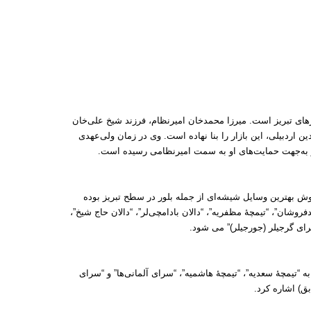
زارهای تبریز است. میرزا محمدخان امیرنظام، فرزند شیخ علی‌خان
 اردبیلی، این بازار را بنا نهاده‌ است. وی در زمان ولی‌عهدی
و به‌جهت حمایت‌های او به سمت امیرنظامی رسیده‌ است.
وش بهترین وسایل شیشه‌ای از جمله بلور در سطح تبریز بوده
روشان”، “تیمچهٔ مظفریه”، “دالان بادامچی‌لر”، “دالان حاج شیخ”،
رای گرجیلر (جورجیلر)” می ‌شود.
به “تیمچهٔ سعدیه”، “تیمچهٔ هاشمیه”، “سرای آلمانی‌ها” و “سرای