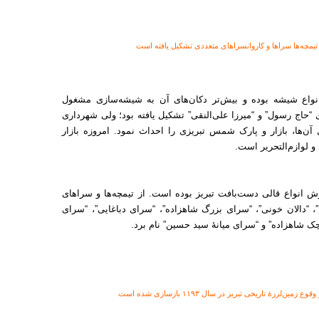
ها، تیمچه‌ها سراها و کاروانسراهای متعددی تشکیل یافته است
نواع شیشه بوده و بیش‌تر دکان‌های آن به شیشه‌سازی مشغول
های “حاج رسول” و “میرزا علی‌النقی” تشکیل یافته بود؛ ولی شهرداری
آن‌ها، بازار و پارک شمس تبریزی را احداث نمود. امروزه بازار
 لوازم‌التحریر است.
وش انواع قالی دست‌بافت تبریز بوده ‌است. از تیمچه‌ها و سراهای
”، “دالان خونی”، “سرای بزرگ شاهزاده”، “سرای دباغایی”، “سرای
 شاهزاده” و “سرای میانهٔ سید حسین” نام برد.