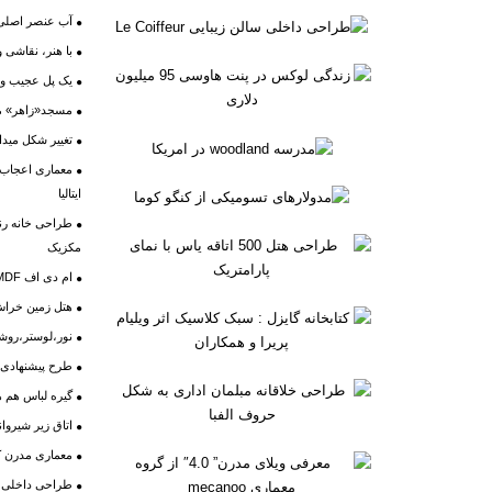
آب عنصر اصلی 
با هنر، نقاشی و
یک پل عجیب و 
مسجد«زاهر» مالزی، 
تغییر شکل میدا
ایتالیا
طراحی خانه رنگ
مکزیک
ام دی اف MDF چیست؟
هتل زمین خراش
نور،لوستر،روشن
طرح پیشنهادی ی
گیره لباس هم 
اتاق زیر شیروا
معماری مدرن ک
طراحی داخلی تجار