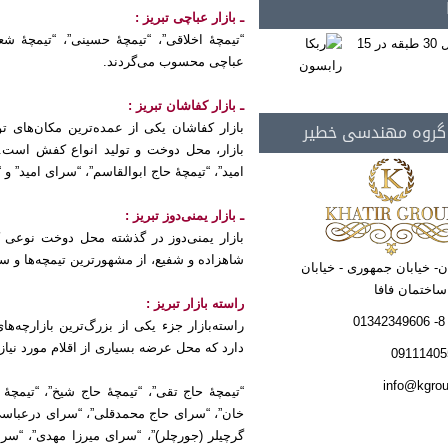
ـ بازار عباچی تبریز :
“تیمچهٔ اخلاقی”، “تیمچهٔ حسینی”، “تیمچهٔ 
عباچی محسوب می‌گردند.
ـ بازار کفاشان تبریز :
 گروه مهندسی خطیر
بازار کفاشان یکی از عمده‌ترین مکان‌های ت
بازار، محل دوخت و تولید انواع کفش است. از
امید”، “تیمچهٔ حاج ابوالقاسم”، “سرای امید” و
ـ بازار یمنی‌دوز تبریز :
بازار یمنی‌دوز در گذشته محل دوخت نوعی ک
شاهزاده و شفیع، از مشهورترین تیمچه‌ها و سرا
ن- خیابان جمهوری - خیابان
راسته ‌بازار تبریز :
راسته‌بازار جزء یکی از بزرگ‌ترین بازارچه‌ه
دارد که محل عرضه بسیاری از اقلام مورد نیاز
“تیمچهٔ حاج تقی”، “تیمچهٔ حاج شیخ”، “تیمچه
خان”، “سرای حاج محمدقلی”، “سرای درعباسی
گرچیلر (جورچلر)”، “سرای میرزا مهدی”، “سر