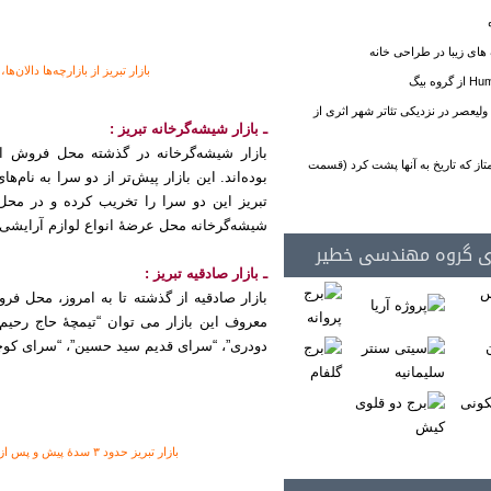
 های زیبا در طراحی خانه
بازار تبریز از بازارچه‌ها دالان‌
یعصر در نزدیکی تئاتر شهر اثری از
ـ بازار شیشه‌گرخانه تبریز :
بازار شیشه‌گرخانه در گذشته محل فروش ا
تاز که تاریخ به آنها پشت کرد (قسمت
بوده‌اند. این بازار پیش‌تر از دو سرا به نام‌
تبریز این دو سرا را تخریب کرده و در محل 
شیشه‌گرخانه محل عرضهٔ انواع لوازم آرایشی و
ی گروه مهندسی خطیر
ـ بازار صادقیه تبریز :
بازار صادقیه از گذشته تا به امروز، محل فر
معروف این بازار می‌ توان “تیمچهٔ حاج رحیم
دودری”، “سرای قدیم سید حسین”، “سرای کوچک
بازار تبریز حدود ۳ سدهٔ پیش و پس از وقوع زمین‌لرزهٔ تاریخی تبریز در سال ۱۱۹۳ بازسازی شده است