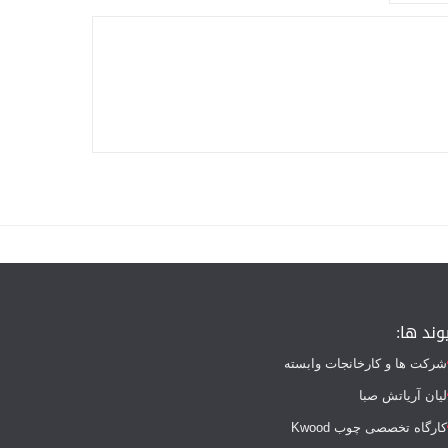
وند ها:
شرکت ها و کارخانجات وابسته
لیان آریاتش صبا
کارگاه تخصصی چوب Kwood