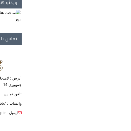
ویدئو ها
تماس با
آدرس : لاهیجا
جمهوری 14 - ساختمان فافا
تلفن تماس : 8- 01342349606
واتساپ : 09111405567
ایمیل : info@kgroup.ir