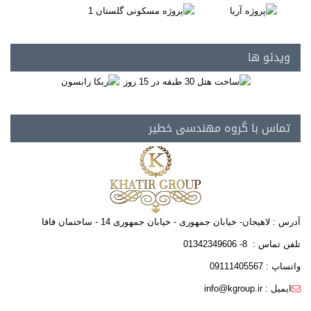
ویدئو ها
تماس با گروه مهندسی خطیر
آدرس : لاهیجان- خیابان جمهوری - خیابان جمهوری 14 - ساختمان فافا
تلفن تماس : 8- 01342349606
واتساپ : 09111405567
ایمیل : info@kgroup.ir