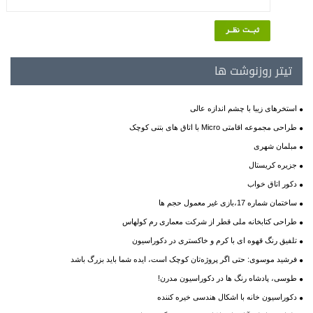
تیتر روزنوشت ها
استخرهای زیبا با چشم اندازه عالی
طراحی مجموعه اقامتی Micro با اتاق های بتنی کوچک
مبلمان شهری
جزیره کریستال
دکور اتاق خواب
ساختمان شماره 17،بازی غیر معمول حجم ها
طراحی کتابخانه ملی قطر از شرکت معماری رم کولهاس
تلفیق رنگ قهوه ای با کرم و خاکستری در دکوراسیون
فرشید موسوی: حتی اگر پروژه‌تان کوچک است، ایده شما باید بزرگ باشد
طوسی، پادشاه رنگ ها در دکوراسیون مدرن!
دکوراسیون خانه با اشکال هندسی خیره کننده