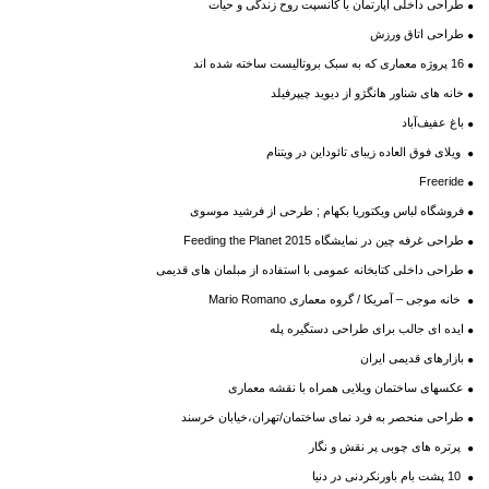
طراحی داخلی آپارتمان با کانسپت روح زندگی و حیات
طراحی اتاق ورزش
16 پروژه معماری که به سبک بروتالیست ساخته شده اند
خانه های شناور هانگژو از دیوید چیپرفیلد
باغ عفیف‌آباد
ویلای فوق العاده زیبای تائوداین در ویتنام
Freeride
فروشگاه لباس ویکتوریا بکهام ; طرحی از فرشید موسوی
طراحی غرفه چین در نمایشگاه Feeding the Planet 2015
طراحی داخلی کتابخانه عمومی با استفاده از مبلمان های قدیمی
خانه موجی – آمریکا / گروه معماری Mario Romano
ایده ای جالب برای طراحی دستگیره پله
بازارهای قدیمی ایران
عکسهای ساختمان ویلایی همراه با نقشه معماری
طراحی منحصر به فرد نمای ساختمان/تهران،خیابان خرسند
پرتره های چوبی پر نقش و نگار
10 پشت بام باورنکردنی در دنیا