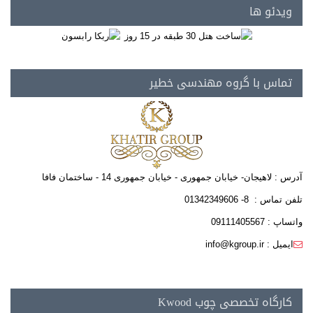
ویدئو ها
تماس با گروه مهندسی خطیر
آدرس : لاهیجان- خیابان جمهوری - خیابان جمهوری 14 - ساختمان فافا
تلفن تماس : 8- 01342349606
واتساپ : 09111405567
ایمیل : info@kgroup.ir
کارگاه تخصصی چوب Kwood