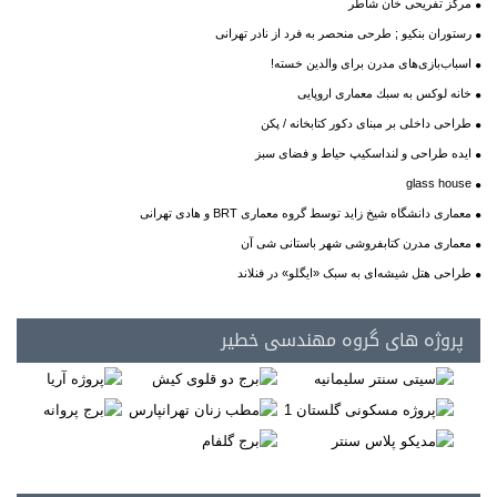
مرکز تفریحی خان شاطر
رستوران بنکیو ; طرحی منحصر به فرد از نادر تهرانی
اسباب‌بازی‌های مدرن برای والدین خسته!
خانه لوکس به سبك معماری اروپایی
طراحی داخلی بر مبنای دکور کتابخانه / پکن
ایده طراحی و لنداسکیپ حیاط و فضای سبز
glass house
معماری دانشگاه شیخ زاید توسط گروه معماری BRT و هادی تهرانی
معماری مدرن کتابفروشی شهر باستانی شی آن
طراحی هتل شیشه‌ای به سبک «ایگلو» در فنلاند
پروژه های گروه مهندسی خطیر