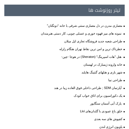
تیتر روزنوشت ها
معماری مدرن در دل معماری سنتی شرقی با خانه “دونگتان”
نمونه های میز قهوه خوری و عسلی چوبی، کار دستی هنرمندان
طراحی شعبه جدید فروشگاه تجاری اپل میلان
خطرناک ترین و امن ترین نقاط تهران هنگام زلزله
هتل "هات اسپرینگ" (Sheraton) در هوجا -چین-
خانه وارونه ژیمبارک در لهستان
شهر بازی و هتلهای گنتینگ هایلند
طراحی نما
آپارتمان SDM ; طراحی داخلی فوق العاده زیبا در هند
یک دکوراسیون برای اتاق خواب کودک
پارک آبی آسمان سنگاپور
خلق باغ عمودی با گلدان‌های Livi
کفپوش های سه بعدی
پاویون انرژی لندن