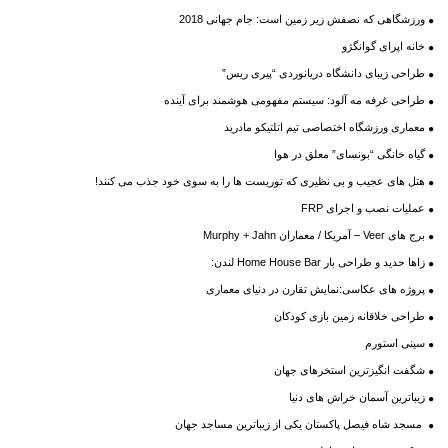
ورزشگاهی که نصفش زیر زمین است: جام جهانی 2018
خانه اپرای گوانگژو
طراحی زیبای دانشگاه دریانوردی “پیری ریس”
طراحی غرفه مه آلود: سیستم مفهومی هوشمند برای آینده
معماری ورزشگاه اختصاصی تیم اتلتیکو مادرید
گیاه خانگی “بونسای” معلق در هوا
هتل های عجیب و بی نظیری که توریست ها را به سوی خود جذب می کنند!
عملیات نصب و اجرای FRP
برج های Veer – آمریکا / معماران Murphy + Jahn
زاها حدید و طراحی بار Home House Bar لندن:
پروژه های عکاسی:نمایش تقارن در دنیای معماری
طراحی خلاقانه زمین بازی کودکان
سینی استورم
شگفت انگیزترین استخرهای جهان
زیباترین آسمان خراش های دنیا
مسجد شاه فیصل پاکستان یکی از زیباترین مساجد جهان