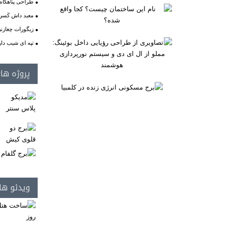
طراحی پناهگاه 
معبد داش کَسن 
زیگورات چغازنب
تپه ای شیب دار
پروژه ها
ویدئو ها