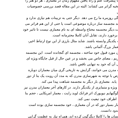
 پیشرفت علم و راه یافتن مفهوم زمان در معماری ، هر دو هنر را
نخبه گراتر می کشاند؛ البته در این مقاله قصد بررسی خصوصیات
.
 روزمره ما رخ می دهد. دیگر حتی به تزیینات هم نیازی ندارد و
ند مجسمه ساز درباره موضوعی است یا حتی از این هم فراتر می
ت.دیگر مجسمه محتاج واسطه ای به نام معماری نیست تا تاثیر خود
برخورد دارند، تقابل آنان کاملا محترمانه است.
یکدیگر وابسته باشند. شاید مثال بارزی از این نوع ارتباط اخیر،
ار بزرگ آلمانی باشد.
ن مورد قبول خود ساخته ، مجسمه ای گنجانده است. این مجسمه
اریم ، معنای خاص می بخشد و در عین حال از قبل جایگاه ویژه ای
ی آن که خود به تنهایی ناقص باشد.
 مدرن می خوانند، گرایش به تاریخی گری میان معماران دوباره
 با توجه به شهرسازی مدرن که به مدد آن رویت یک بنا از دور
د. معماری بار دیگر به مجسمه شباهت پیدا می کند.
یژه و متمایزی از یکدیگر دارند. در کارهای آخر معماران مدرن نیز
گنهایم نیویورک اثر فرانک لوید رایت ، معمار امریکایی ، حجم بنا
ی اطراف خود تبعیت نمی کند.
ار بسیار دور که در آن معماری ، خود مجسمه سازی بوده است
حدود دانست.
سان ها را کاملا دیگرگون کرده اند، همراه نیاز به عظمت گرایی