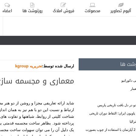
آلبوم تصاویر
محصولات
فروش املاک
روزنوشت ها
اعضاء
وشت ها
ارسال شده توسط:
تحریریه kgroup
معماری و مجسمه ساز
 دکوراتیو
مار
شاید ارائه تعاریفی مجزا و روشن از دو هنر م
نو در دل بافت تاریخی پاریس
ارتباط و نسبت این دو با هم نیز به همان اند
شناخت کلیتی از روابط، شباهتها و تفاوت ها
الیا
پرداخته شود. بظاهر ساخت مجسمه قدمتی بیش
یک دلیل آن را می توان سهولت ساخت مجسمه 
طراحی داخلی 2 آپارتمان با استفاده از چوب بصورت