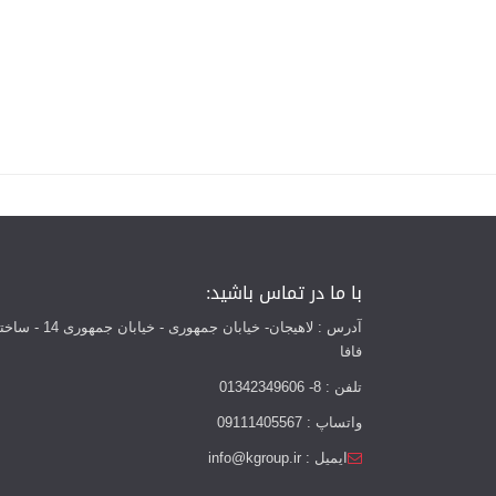
با ما در تماس باشید:
آدرس : لاهیجان- خیابان جمهوری - خیابان
فافا
تلفن : 8- 01342349606
واتساپ : 09111405567
ایمیل : info@kgroup.ir