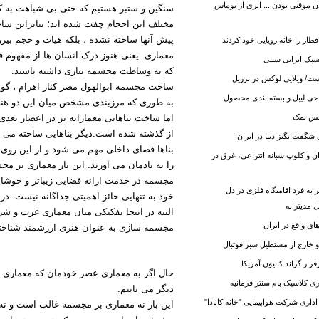
 موقتی بودن ... اثری از توماس
سنگین و ستبر هستیم که حتی بی شباهت به کو
مختلف این احجام چفت شده اند؛ بنابراین ساخ
پیش آنها ساخته نشده ، بلکه هیات و حجم بیر
طار را خانه رویایی خود کردند
معماری. یعنی هنوز درک انسان ها از مفهوم فضا
سبک ایرانی سنتی
که به وساطت مجسمه نیازی داشته باشند.
ت/ ویلایی لوکس در برزیل
ساخت مجسمه ابوالهول مصر کنار اهرام ، گوی
به طوری که مرزبندی مشخص میان این دو هنر
نس نمک
اما ساخت بناهایی معمارانه تر در اعصار بعد
از گذشته شده است.دیگر بناهایی ساخته می ش
گفت‌انگیز دنیا در ایران !
بناها فضای داخلی مهم می شود و از این روی ع
 و کلوپ شبانه انتزاعی، غرق در
را به یادمان می آورند. این بار معماری بر 
مجسمه در خدمت ارائه فضایی زیباتر و خوشایند
ه فرد اقامتگاه فلزی در دل
خود به تنهایی حائز اهمیتی جداگانه نیست. د
مدیترانه
البته در اینجا تفکیکی میان معماری غرب و شر
ای واقع در ایران
مجسمه سازی به عنوان هنری ارزشمند شناخت
و خارج از مستطیل سبز فوتبال
از گراند کانیون آمریکا
حال اگر به معماری عصر خودمان که معماری م
 کلاسیک بام سنتر فرمانیه
دیگر می یابیم.
اری شرکت هواپیمایی "خانه کانادا"
این بار نه معماری بر مجسمه غالب است و نه 