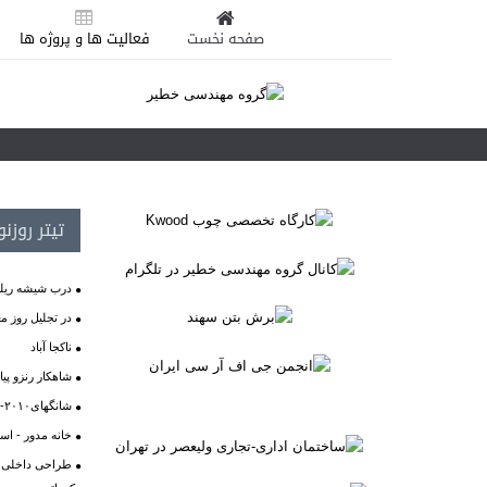
صفحه نخست
فعالیت ها و پروژه ها
تیتر روزن
درب شیشه ریلی
در تجلیل روز مع
ناکجا آباد
شاهکار رنزو پیا
شانگهای۲۰۱۰- پاویون ایران؛ التقاط دوران تاریخی
خانه مدور - استر