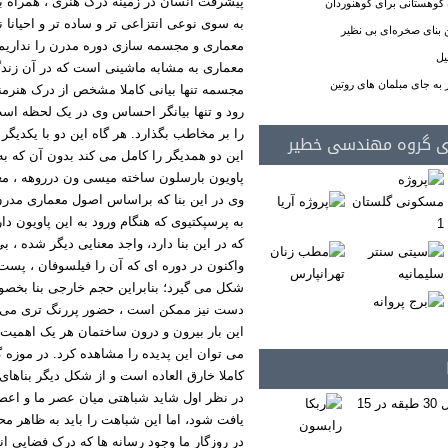
پیشرفت انسان در زمینه درک هنری ، همراه با
کوهستانی برای کوهنوردان
به سوی نوعی انتزاعی تر و ساده تر و احیانا 
بنای صخره‌ای بی نظیر
معماری و مجسمه سازی دوره مدرن را نداریم
یل
معماری به مشابه ماشینی است که در آن زندگی
 به جای مبلمان های روتین
مجسمه تنها بیانی کاملا مشخص از درک هنرم
رود و تنها بیانگر احساس وی در یک لحظه اس
را بر مخاطب بگذارد. هر گاه این دو با یکدیگر 
ی گروه مهندسی خطیر
این دو همدیگر را کامل می کند بدون آن که به 
پاویون بارسلون ساخته میسی ون درروهه ، معم
وی در این بنا که براساس اصول معماری مدر
به پرسپکتیوی که هنگام ورود به این پاویون د
که در این بنا دارد، واجد معنایی دیگر شده ، ب
واکنون در دوره ای که آن را فیلسوفان ، پست
شکل می گیرد؛ بنابراین حجم خارجی بنا بخصوص
دست نیز ممکن است ، حضور پررنگ تری می یاب
این بار بیرون و درون ساختمان هر یک اهمیت و
می توان این پدیده را مشاهده کرد. در موزه گو
کاملا خارق العاده است و از شکل دیگر بناها
در نظر اول شاید شباهتی میان عصر ما و اعص
یافت شود، اما این شباهت را باید به ظاهر م
در روزگار ما وجود رسانه ها که درک فضایی ان