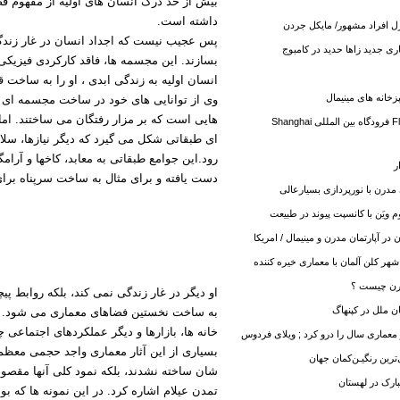
بیش از حد درک انسان های اولیه از مفهوم فضا
داشته است.
ل افراد مشهور/ مایکل جردن
پس عجیب نیست که اجداد انسان در غار زندگی 
ری جدید زاها حدید در کامبوج
بسازند. این مجسمه ها، فاقد کارکردی فیزیکی 
انسان اولیه به زندگی ابدی ، او را به ساخت
زخانه های مینیمال
وی از توانایی های خود در ساخت مجسمه ای به
هایی است که بر مزار رفتگان می ساختند. ام
ساختمان Flower فرودگاه بین المللی Shanghai
ای طبقاتی شکل می گیرد که دیگر نیازها، سل
رود.این جوامع طبقاتی به معابد، کاخها و آرامگ
ر
دست یافته و برای مثال به ساخت سرپناه برای
درن با نورپردازی بسیارعالی
 ویَن با کانسپت پیوند در طبیعت
ر آپارتمان مدرن و مینیمال / امریکا
 کلن آلمان با معماری خیره کننده
رن چیست ؟
او دیگر در غار زندگی نمی کند، بلکه روابط پی
 ملل در کپنهاگ
به ساخت نخستین فضاهای معماری می شود.
خانه ها، بازارها و دیگر عملکردهای اجتماعی 
معماری سال را درو کرد ; ویلای فردوس
بسیاری از این آثار معماری واجد حجمی معظم 
ترین رنگیـن‌کمان جهان
شان ساخته نشدند، بلکه نمود کلی آنها مقصود
بارک در لهستان
تمدن عیلام اشاره کرد. در این نمونه ها که 