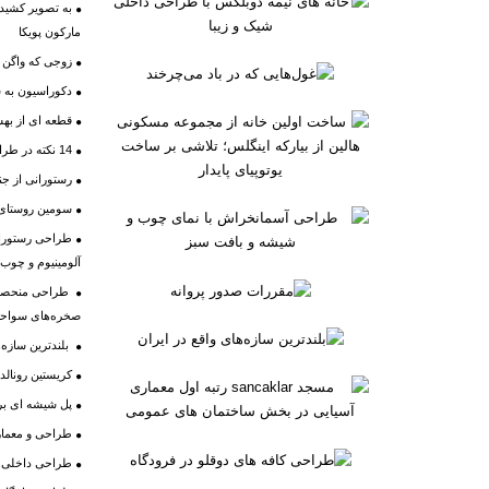
به تصویر کشیدن
مارکون پویکا
زوجی که واگن ق
دکوراسیون به 
قطعه ای از بهش
14 نکته در طراحی لیبل و بسته بندی محصول
رستورانی از ج
سومین روستای ش
طراحی رستوران
آلومینیوم و چوب
طراحی منحصر ب
صخره‌های سواحل 
بلندترین سازه‌ه
کریستین رونالد
پل شیشه ای برفر
طراحی و معماری
طراحی داخلی اد