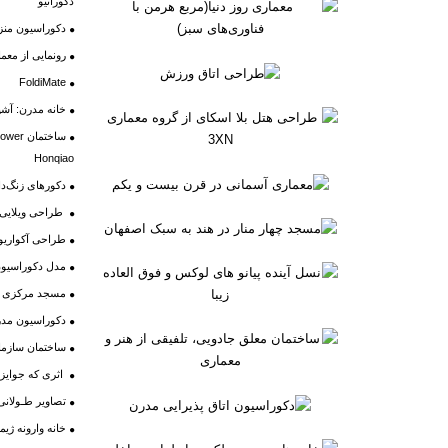
دکوراتیو
دکوراسیون منز
رونمایی از معما
FoldiMate
خانه مدرن: آشپ
Honqiao
دکورهای زنگ‌دا
طراحی ویلایی م
طراحی آکواریوم
مدل دکوراسیون د
مسجد مرکزی شهر
دکوراسیون مد
ساختمان سازمان
اثری که جوایز 
تصاویر طـولانی‌
خانه وارونه ژیم