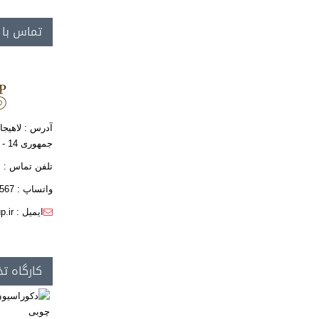
تماس با
آدرس : لاهیجا
جمهوری 14 - ساختمان فافا
تلفن تماس : 8- 01342349606
واتساپ : 09111405567
ایمیل : info@kgroup.ir
کارگاه تخص