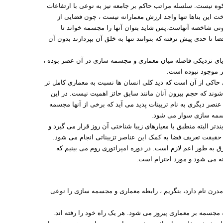
ه نیست. سلسله مراتب حاکم بر جامعه نیز به نوعی با ارتفاعات
ت این بناها تنها واجد ارزش معمارانه نیست ، چون فضایی از
ونی شاخصه آنهاست.پس شاید بتوان آنها را مجسمه خواند تا
 تا حدی پیش نرفته که بتوانند تنها به خلق آن بپردازند بدون آن
ای نزدیکی فاصله میان معماری و مجسمه سازی در آن عصر بوده ،
 موجود نبوده است.
ی حاکی از آن است که دید کلی انسان ها نسبت به معماری کامل تر
وند که حجم بیرون آنان مانند سابق حائز اهمیت نیست. در این
نصر دیگری به نام تزیینات پدید می آید که برخی از آنها مجسمه
مجسمه سازی سوار می شود.
تر البته منطبق با معیارهای زیبا شناختی آن روز قرار می گیرد و
ر حقیقت تعریف فضا به کمک این عناصر تزییناتی انجام می شود.
ق به طور اعم لازم است. در دوره امپراتوری روم می بینیم که
ه می شود و مورد احترام است.
درن نام دارد، بنگریم ، رابطه معماری و مجسمه سازی را نوعی
مجسمه بر معماری پیروز می شود. هر یک راه خود را رفته اند.