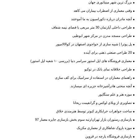
بزرگ ترین شهر مینیاتوری جهان
وقتی معماری از اضطراب بیماران می کاهد
آنچه مادران درباره دکوراسیون به ما آموختند
طراحی داخلی آپارتمان 30 متر مربعی با فضای نیمه شفاف
طراحی مسجد مدرن در مرکز شهر ابوظبی
پل پوترا | شبیه سازی از خواجوی اصفهان در کوالالامپور
20 طراحی صنعتی ذهنی برای آینده
معماری فروشگاه های اپل استور سراسر دنیا (بررسی ۱۰ شعبه اپل استور)
طراحی خلاقانه نمای بانک در توکیو
راهنمای معماران در استفاده از سرامیک برای کف سازی
آنچه منحنی هادرآشپزخانه جزیره ای میسازند.
موزه هنر و علم سنگاپور
تصاویری از ویلای لوکس و گرانقیمت ریحانا
ساخت جواهرات خرابکاری کبوتر توسط هنرمندی خلاق
بازسازی رستوران بازار تهران/رتبه سوم بخش بازسازی جایزه معمار 97
موزه باروک شاهکاری از معماری مکزیک
بازسازی فروشگاه پارچه در قزوین