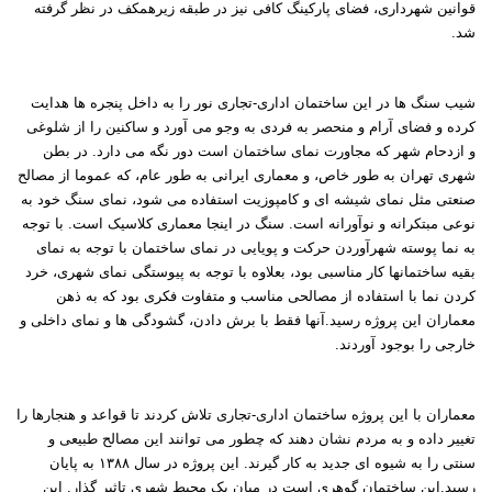
قوانین شهرداری، فضای پارکینگ کافی نیز در طبقه زیرهمکف در نظر گرفته
شد.
شیب سنگ ها در این ساختمان اداری-تجاری نور را به داخل پنجره ها هدایت
کرده و فضای آرام و منحصر به فردی به وجو می آورد و ساکنین را از شلوغی
و ازدحام شهر که مجاورت نمای ساختمان است دور نگه می دارد. در بطن
شهری تهران به طور خاص، و معماری ایرانی به طور عام، که عموما از مصالح
صنعتی مثل نمای شیشه ای و کامپوزیت استفاده می شود، نمای سنگ خود به
نوعی مبتکرانه و نوآورانه است. سنگ در اینجا معماری کلاسیک است. با توجه
به نما پوسته شهرآوردن حرکت و پویایی در نمای ساختمان با توجه به نمای
بقیه ساختمانها کار مناسبی بود، بعلاوه با توجه به پیوستگی نمای شهری، خرد
کردن نما با استفاده از مصالحی مناسب و متفاوت فکری بود که به ذهن
معماران این پروژه رسید.آنها فقط با برش دادن، گشودگی ها و نمای داخلی و
خارجی را بوجود آوردند.
معماران با این پروژه ساختمان اداری-تجاری تلاش کردند تا قواعد و هنجارها را
تغییر داده و به مردم نشان دهند که چطور می توانند این مصالح طبیعی و
سنتی را به شیوه ای جدید به کار گیرند. این پروژه در سال ۱۳۸۸ به پایان
رسید.این ساختمان گوهری است در میان یک محیط شهری تاثیر گذار. این