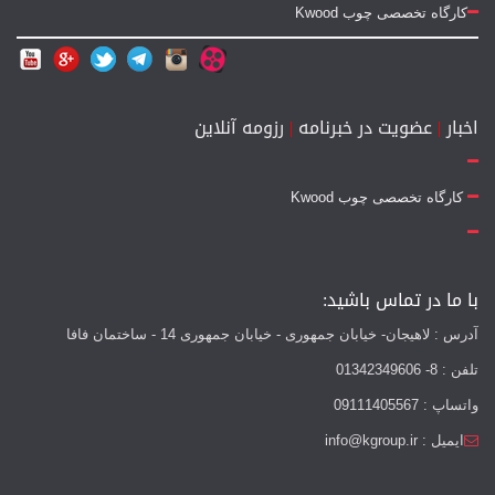
کارگاه تخصصی چوب Kwood
اخبار
|
عضویت در خبرنامه
|
رزومه آنلاین
کارگاه تخصصی چوب Kwood
با ما در تماس باشید:
آدرس : لاهیجان- خیابان جمهوری - خیابان جمهوری 14 - ساختمان فافا
تلفن : 8- 01342349606
واتساپ : 09111405567
ایمیل : info@kgroup.ir