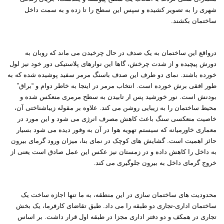
شهری را به تصویر کشیده و سپس این سطح را تا زده و به سمت داخل
ساختمان بکشند.
درواقع این ساختمان به یک صدف در حال چرخیدن می ماند که روبان به
دورش پیچیده و از شدت چرخش، گاها این نوارهای پلاستیکی دور خود نیز لول
خورده باشند. نمای دو طرف این صدف باسنگ مرمر سفید پوشیده شده که به
طور افقی برش خورده است. انتخاب مرمر در اینجا به خاطر دوام و “براق”
بودنش است. نور خورشید پس ار تابیدن به سطح مرمری منعکس شده و
محیط ساختمان را به زیبایی روشن می کند. علاوه بر مقوله زیباشناختی آن،
خاصیت منعکسی سنگ باعث کاهش مصرف انرژی می شود و این مورد در
معماری خاورمیانه که سیستم تهویه هوا در آن به وفور دیده می شود بسیار
حائز اهمیت است. گشایش های کوچک در نمای بنا، میزان ورود گرمای بیرون
به داخل را کاهش داده و در زمستان نیز عکس این عمل صادق است یعنی از
خروج گرمای داخل به بیرون جلوگیری می کند.
محدودیت های ساختمان سازی در این منطقه، به ما تنها اجازه ساخت یک
ساختمان اداری-تجاری دو طبقه را می داد. طبق تقاضای کارفرما، یک بخش
تجاری در همکف و دو دفتر اداری مجزا در طبقه اول قرار داشت. بر اساس