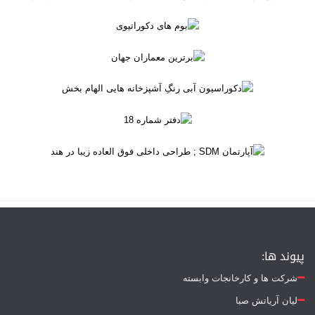
پیوند ها:
شرکت ها و کارخانجات وابسته
لیان آریاتش صبا