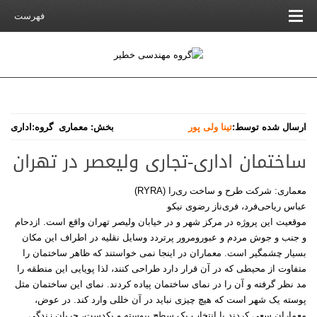
فهرست
ارسال شده توسط:
تینا ولی پور
بخش:
معماری
گروه:
اداری
ساختمان اداری-تجاری ولیعصر در تهران
معماری: شرکت طرح و ساخت ری‌را (RYRA)
عباس ریاحی‌فرد، فری‌ناز رضوی نیکو
موقعیت این پروژه در مرکز شهر و در خیابان ولیصر تهران واقع است. ازدحام
و جنب و جوش مردم و عبورومرور پرتردد وسایل نقلیه در اطراف این مکان
بسیار چشمگیر است. معماران در اینجا نمی خواستند که ظاهر ساختمان را
متفاوت از محیطی که در آن قرار دارد طراحی کنند، لذا پویایی این منطقه را
مد نظر گرفته و آن را در نمای ساختمان پیاده کردند. نمای این ساختمان مثل
پوسته یک شهر است که هیچ چیزی نباید در آن خللی وارد کند. در عوض،
معماران سعی کردند با انتخاب یک سطح پیوسته و یکدست، جریان زندگی