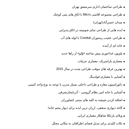
طراحی ساختمان اداری سرمشق تهران
طراحی مجموعه اقامتی Micro با اتاق های بتنی کوچک
میدان حسن‌آباد(تهران)
ایده هایی از طراحی نمای شومینه در اتاق پذیرایی
طراحی عجیب رستوران Conduit با لوله های آب
خانه ای از آینده
پاویون غذاخوری پیش ساخته «وُلو» از زاها حدید
معماری پارامتریک، معماری جزئیات
بهترین غرفه های موقت طراحی شده در سال 2015
آشنایی با معماری فولدینگ
دکوراسیون مغازه و طراحی داخلی بسیار مدرن با توجه به نوع واحد کسبی
آشنایی با خانه امیر نظام گروسی - آذربایجان‌شرقی
اضافه کردن شیشه به کلبه های سنتی کشاورزان
کاغذ دیواری سقفی، ارزان ترین ایده برای دیوار پنجم خانه!
ویلای پارتکلا شاهکار معماری ایرانی
نکات کلیدی برای تبدیل فضای اطرافتان به مکانی مجلل