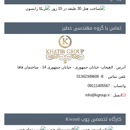
تماس با گروه مهندسی خطیر
آدرس : لاهیجان- خیابان جمهوری - خیابان جمهوری 14 - ساختمان فافا
تلفن تماس : 8- 01342349606
واتساپ : 09111405567
ایمیل : info@kgroup.ir
کارگاه تخصصی چوب Kwood