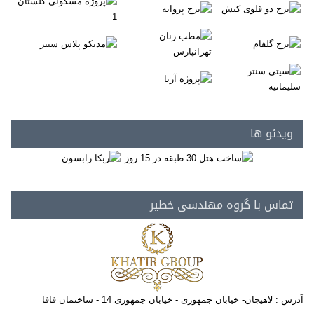
ویدئو ها
تماس با گروه مهندسی خطیر
آدرس : لاهیجان- خیابان جمهوری - خیابان جمهوری 14 - ساختمان فافا