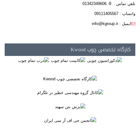
تلفن تماس : 8- 01342349606
واتساپ : 09111405567
ایمیل : info@kgroup.ir
کارگاه تخصصی چوب Kwood