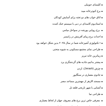
کلیسای جوبیلی
برج کبوترخانه میبد
اتاق خواب های دو تخته برای آسایش کودکان
استادیوم کاسه‌ای در دبی با سیستم خنک کننده
برج رويايي پورشه در سواحل ميامي
احداث برج زیبای آفرینش در رامسر
• تکنولوژی آشپزخانه شما در سال ۲۰۲۵ بدین شکل خواهد بود
طراحی نمای مجتمع مسکونی به شیوه منحنی
زیباترین خانه تبریز
بیشتر بدانیم،جاذبه های گردشگری یزد
جِرَش (Jerash)، اردن
جادوی معماری در سنگاپور
مسجد الازهر از مهمترین مساجد مصر
آشنایی با شهر تاریخی قلعه تل
طراحی نما
معرفی خاص ترین برج های معروف جهان از لحاظ معماری