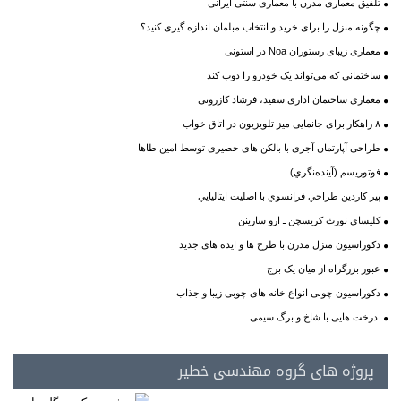
تلفیق معماری مدرن با معماری سنتی ایرانی
چگونه منزل را برای خرید و انتخاب مبلمان اندازه گیری کنید؟
معماری زیبای رستوران Noa در استونی
ساختمانی که می‌تواند یک خودرو را ذوب کند
معماری ساختمان اداری سفید، فرشاد کازرونی
۸ راهکار برای جانمایی میز تلویزیون در اتاق خواب
طراحی آپارتمان آجری با بالکن های حصیری توسط امین طاها
فوتوريسم (آينده‌نگري)
پير کاردين طراحي فرانسوي با اصليت ايتاليايي
کلیسای نورث کریسچن ـ ارو سارینن
دکوراسیون منزل مدرن با طرح ها و ایده های جدید
عبور بزرگراه از میان یک برج
دکوراسیون چوبی انواع خانه های چوبی زیبا و جذاب
درخت هایی با شاخ و برگ سیمی
پروژه های گروه مهندسی خطیر