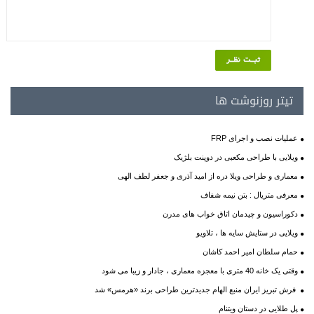
تیتر روزنوشت ها
عملیات نصب و اجرای FRP
ویلایی با طراحی مکعبی در دوپنت بلژیک
معماری و طراحی ویلا دره از امید آذری و جعفر لطف الهی
معرفی متریال : بتن نیمه شفاف
دکوراسیون و چیدمان اتاق خواب های مدرن
ویلایی در ستایش سایه ها ، تلاویو
حمام سلطان امیر احمد کاشان
وقتی یک خانه 40 متری با معجزه معماری ، جادار و زیبا می شود
فرش تبریز ایران منبع الهام جدیدترین طراحی برند «هرمس» شد
پل طلایی در دستان ویتنام